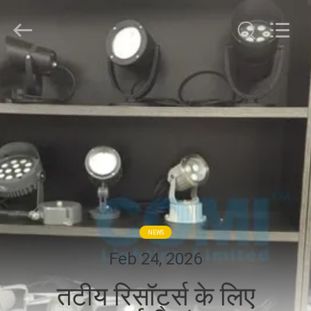
-
2026
COMI
LIGHTING
LIMITED.
All
Rights
Reserved.
घर
उत्पादों
हमारे
बारे
में
NEWS
कारखाना
Feb 24, 2026
भ्रमण
तटीय रिसॉर्ट्स के लिए