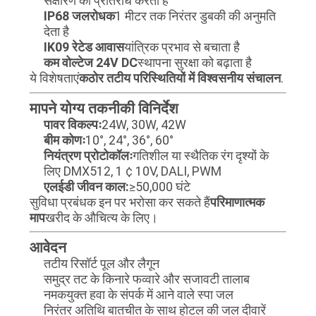
नीति
संक्षारण का प्रतिरोध करता है
IP68 जलरोधक
1 मीटर तक निरंतर डुबकी की अनुमति
देता है
IK09 रेटेड आवास
यांत्रिक प्रभाव से बचाता है
कम वोल्टेज 24V DC
स्थापना सुरक्षा को बढ़ाता है
ये विशेषताएं
कठोर तटीय परिस्थितियों में विश्वसनीय संचालन
.
मापने योग्य तकनीकी विनिर्देश
पावर विकल्पः
24W, 30W, 42W
बीम कोणः
10°, 24°, 36°, 60°
नियंत्रण प्रोटोकॉलः
गतिशील या स्थैतिक रंग दृश्यों के
लिए DMX512, 1 ¢ 10V, DALI, PWM
एलईडी जीवन काल:
≥50,000 घंटे
सुविधा प्रबंधक इन पर भरोसा कर सकते हैं
परिमाणात्मक
माप
खरीद के औचित्य के लिए।
आवेदन
तटीय रिसॉर्ट पूल और लैगून
समुद्र तट के किनारे फव्वारे और सजावटी तालाब
नमकयुक्त हवा के संपर्क में आने वाले स्पा जल
निरंतर अतिथि बातचीत के साथ होटल की जल दीवारें