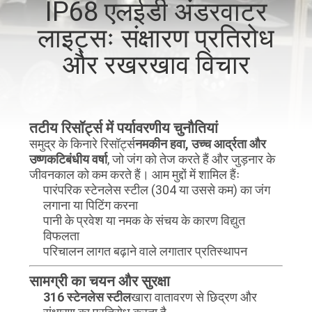
IP68 एलईडी अंडरवाटर
गुणवत्ता
लाइट्सः संक्षारण प्रतिरोध
नियंत्रण
और रखरखाव विचार
संपर्क
करें
तटीय रिसॉर्ट्स में पर्यावरणीय चुनौतियां
समुद्र के किनारे रिसॉर्ट्स
नमकीन हवा, उच्च आर्द्रता और
समाचार
उष्णकटिबंधीय वर्षा
, जो जंग को तेज करते हैं और जुड़नार के
जीवनकाल को कम करते हैं। आम मुद्दों में शामिल हैंः
पारंपरिक स्टेनलेस स्टील (304 या उससे कम) का जंग
मामलों
लगाना या पिटिंग करना
पानी के प्रवेश या नमक के संचय के कारण विद्युत
विफलता
साइटमैप
परिचालन लागत बढ़ाने वाले लगातार प्रतिस्थापन
सामग्री का चयन और सुरक्षा
गोपनीयता
316 स्टेनलेस स्टील
खारा वातावरण से छिद्रण और