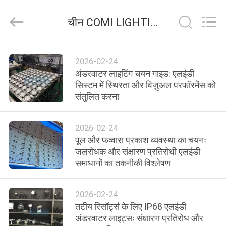
-
2026
COMI
चीन COMI LIGHTING LIMITED कंपनी समाचार
LIGHTING
LIMITED.
All
Rights
Reserved.
घर
2026-02-24
अंडरवाटर लाइटिंग चयन गाइड: एलईडी
उत्पादों
सिस्टम में स्थिरता और विज़ुअल परफॉरमेंस को
संतुलित करना
हमारे
2026-02-24
बारे
पूल और फव्वारा प्रकाश व्यवस्था का चयनः
में
जलरोधक और संक्षारण प्रतिरोधी एलईडी
समाधानों का तकनीकी विश्लेषण
कारखाना
2026-02-24
भ्रमण
तटीय रिसॉर्ट्स के लिए IP68 एलईडी
अंडरवाटर लाइट्सः संक्षारण प्रतिरोध और