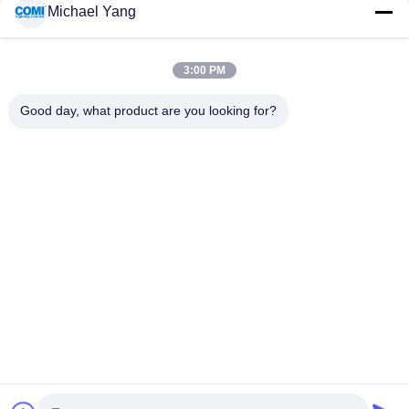
Michael Yang
शीर्ष
3:00 PM
Good day, what product are you looking for?
लोकप्रिय श्रेणियां
सभी
एलईडी अंडरवाटर पूल 
एलईडी इनग्राउंड लाइट
लाइट्स
एलईडी लैंडस्केप स्पॉट 
एलईडी हैंडल लाइट्स
लाइट्स
एलईडी अंडरवाटर स्पॉट 
एलईडी फ्लड लाइट्स
लाइट
एलईडी फाउंटेन लाइट्स
एलईडी स्टेप लाइट्स