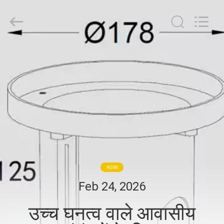
-
2026
COMI
LIGHTING
LIMITED.
All
Rights
Reserved.
घर
उत्पादों
हमारे
बारे
में
NEWS
कारखाना
Feb 24, 2026
भ्रमण
उच्च घनत्व वाले आवासीय