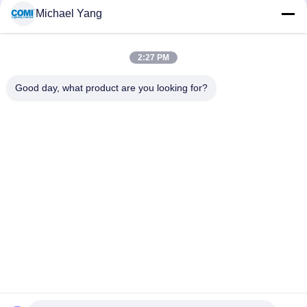
Michael Yang
शीर्ष
2:27 PM
Good day, what product are you looking for?
लोकप्रिय श्रेणियां
सभी
एलईडी अंडरवाटर पूल 
एलईडी इनग्राउंड लाइट
लाइट्स
एलईडी लैंडस्केप स्पॉट 
एलईडी हैंडल लाइट्स
लाइट्स
एलईडी अंडरवाटर स्पॉट 
एलईडी फ्लड लाइट्स
लाइट
एलईडी फाउंटेन लाइट्स
एलईडी स्टेप लाइट्स