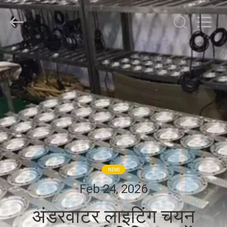
-
2026
COMI
LIGHTING
LIMITED.
All
Rights
Reserved.
घर
उत्पादों
हमारे
बारे
में
NEWS
कारखाना
Feb 24, 2026
भ्रमण
अंडरवाटर लाइटिंग चयन