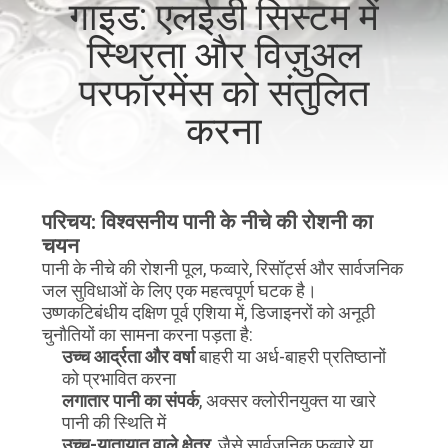
गाइड: एलईडी सिस्टम में
गुणवत्ता
स्थिरता और विज़ुअल
नियंत्रण
परफॉरमेंस को संतुलित
संपर्क
करना
करें
समाचार
परिचय: विश्वसनीय पानी के नीचे की रोशनी का
चयन
पानी के नीचे की रोशनी पूल, फव्वारे, रिसॉर्ट्स और सार्वजनिक
मामलों
जल सुविधाओं के लिए एक महत्वपूर्ण घटक है।
उष्णकटिबंधीय दक्षिण पूर्व एशिया में, डिजाइनरों को अनूठी
चुनौतियों का सामना करना पड़ता है:
साइटमैप
उच्च आर्द्रता और वर्षा
बाहरी या अर्ध-बाहरी प्रतिष्ठानों
को प्रभावित करना
लगातार पानी का संपर्क
, अक्सर क्लोरीनयुक्त या खारे
गोपनीयता
पानी की स्थिति में
उच्च-यातायात वाले क्षेत्र
, जैसे सार्वजनिक फव्वारे या