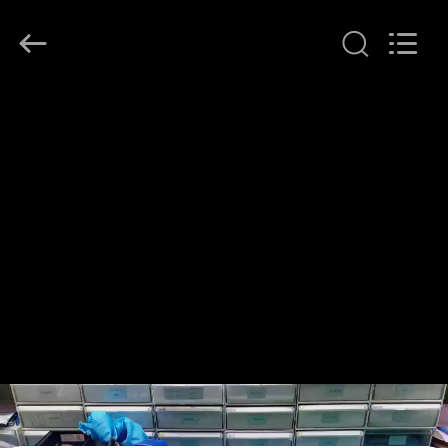
-
2026
COMI
LIGHTING
LIMITED.
All
Rights
Reserved.
घर
उत्पादों
हमारे
बारे
में
कारखाना
भ्रमण