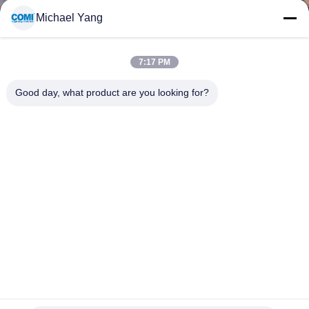
गुणवत्ता
Michael Yang
नियंत्रण
7:17 PM
संपर्क
Good day, what product are you looking for?
करें
समाचार
मामलों
साइटमैप
RGBW DMX RGB 2000LM/M IP67 एलईडी वॉल वॉशर स्ट्रिप
गोपनीयता
CRI90