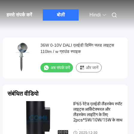
हमसे संपर्क करें
बोली
Hindi
36W 0-10V DALI एलईडी डिमिंग फ्लड लाइट्स
110lm / w ग्राउंड स्पाइक
अब संपर्क करें
और जानें
संबंधित वीडियो
IP65 रेटेड एलईडी लैंडस्केप स्पॉट
लाइट्स आर्किटेक्चरल और
लैंडस्केप लाइटिंग के लिए
2pcs*5W/10W/15W के साथ
एलईडी लैंडस्केप स्पॉट लाइट्स
00:09
2025-12-30