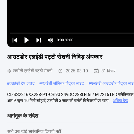
Loaded
:
0%
0:00
/
0:00
Play
Play
Play
Mute
Current
Duration
next
next
आउटडोर एलईडी पट्टी रोशनी निविड़ अंधकार
Time
लचीली एलईडी पट्टी रोशनी
2025-03-10
31 विचार
#
एलईडी टेप लाइट
#
एलईडी लीनियर स्ट्रिप लाइट
#
एलईडी आउटडोर स्ट्रिप लाइ
CL-SS2216XX288-P1-CRI90 24VDC 288LEDs / M 2216 LED फ्लेक्सिबल स्ट
आर 9 मूल्य 10 मिमी चौड़ाई एफपीसी 3 साल की वारंटी विशेषतायें एवं फाय...
अधिक देखें
आगंतुक के संदेश
अभी तक कोई सार्वजनिक टिप्पणी नहीं