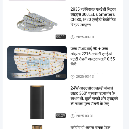
2835 फ्लेक्सिबल एलईडी स्ट्रिप
लाइट्स 300LEDs 5meters
CRI80, IP20 एलईडी डेकोरेटिव
स्ट्रिप लाइट्स
लचीली एलईडी पट्टी रोशनी
00:11
2025-03-10
en
उच्च सीआरआई 90 + उच्च
तीव्रता 2216 लचीली एलईडी
पट्टी रोशनी अल्ट्रा पतली 0.55
मिमी
लचीली एलईडी पट्टी रोशनी
00:11
2025-03-13
24W आउटडोर एलईडी बोलार्ड
लाइट 360° प्रकाश उत्सर्जन के
साथ पथों, खुली जगहों और ड्राइववे
की चमक मुक्त रोशनी के लिए
एलईडी बोलार्ड लाइट्स
00:29
2025-03-31
यूरोपीय पी-क्लास मानक पैदल