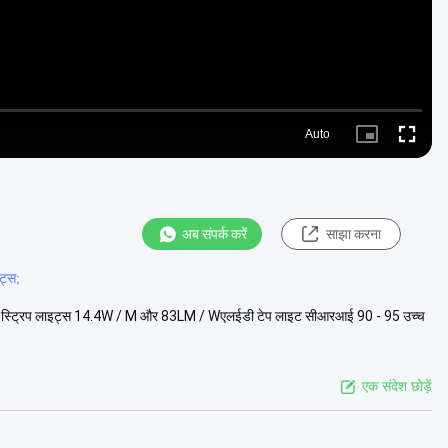
Auto
Picture-
Fullscre
in-
Picture
अब संपर्क करें
साझा करना
ट्स;
्रिप लाइट्स 14.4W / M और 83LM / Wएलईडी टेप लाइट सीआरआई 90 - 95 उच्च
एक संदेश छोड़ें