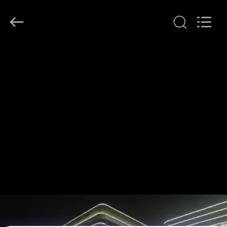
-
2026
COMI
LIGHTING
LIMITED.
All
Rights
Reserved.
घर
उत्पादों
हमारे
बारे
में
कारखाना
भ्रमण