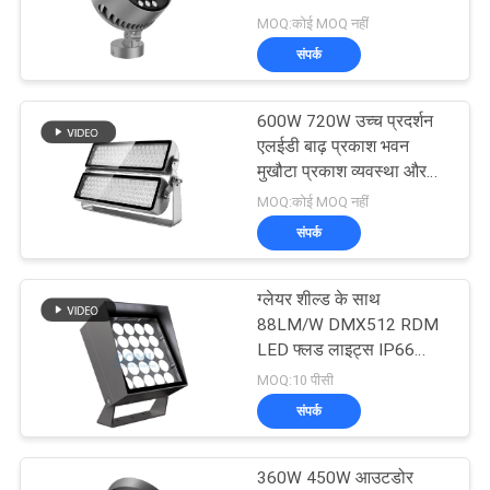
नीति
इन-1 पूर्ण रंग
MOQ:कोई MOQ नहीं
संपर्क
600W 720W उच्च प्रदर्शन
एलईडी बाढ़ प्रकाश भवन
मुखौटा प्रकाश व्यवस्था और
वास्तुशिल्प प्रकाश व्यवस्था के
MOQ:कोई MOQ नहीं
लिए
संपर्क
ग्लेयर शील्ड के साथ
88LM/W DMX512 RDM
LED फ्लड लाइट्स IP66
7000LM
MOQ:10 पीसी
संपर्क
360W 450W आउटडोर