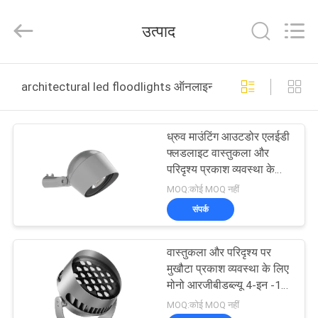
-
2026
COMI
उत्पाद
LIGHTING
LIMITED.
All
Rights
Reserved.
घर
architectural led floodlights ऑनलाइन निर्माण
उत्पादों
ध्रुव माउंटिंग आउटडोर एलईडी
फ्लडलाइट वास्तुकला और
हमारे
परिदृश्य प्रकाश व्यवस्था के
लिए व्यास 48 मिमी ध्रुव आर्म
बारे
MOQ:कोई MOQ नहीं
एडाप्टर के साथ
संपर्क
में
वास्तुकला और परिदृश्य पर
कारखाना
मुखौटा प्रकाश व्यवस्था के लिए
भ्रमण
मोनो आरजीबीडब्ल्यू 4-इन -1
आरजीबीडब्ल्यूसीएलए 7-इन -1
MOQ:कोई MOQ नहीं