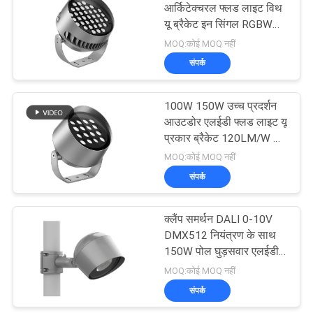
आर्किटेक्चरल फ्लड लाइट विथ
यू ब्रैकेट इन सिंगल RGBW
RGBWCLA 7-इन-1 कलर
MOQ:कोई MOQ नहीं
संपर्क
100W 150W उच्च प्रदर्शन
आउटडोर एलईडी फ्लड लाइट यू
प्रकार ब्रैकेट 120LM/W के
साथ
MOQ:कोई MOQ नहीं
संपर्क
क्लैंप समर्थन DALI 0-10V
DMX512 नियंत्रण के साथ
150W पोल घुड़सवार एलईडी
बाढ़ प्रकाश
MOQ:कोई MOQ नहीं
संपर्क