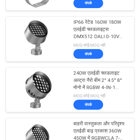
में यू-ब्रेकेट के साथ 210W
संपर्क
गुणवत्ता
240W एलईडी फ्लडलाइट
नियंत्रण
IP66 रेटेड 160W 180W
एलईडी फ्लडलाइट्स
संपर्क
DMX512 DALI 0-10V
डिमिंग CRI 80
MOQ:कोई MOQ नहीं
करें
संपर्क
समाचार
240W एलईडी फ्लडलाइट
अल्ट्रा नैरो बीम 2° 4.5° 8°
मामलों
मोनो में RGBW 4-IN-1
RGBWCLA 7-IN-1 रंग
MOQ:कोई MOQ नहीं
संपर्क
साइटमैप
बाहरी वास्तुकला और परिदृश्य
गोपनीयता
एलईडी बाढ़ प्रकाश 360W
450W में RGBWCLA 7-