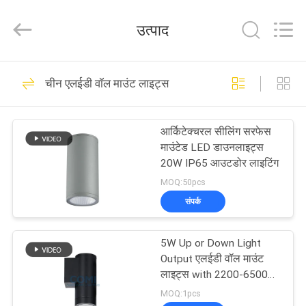
-
2026
COMI
उत्पाद
LIGHTING
LIMITED.
All
Rights
Reserved.
घर
39
चीन एलईडी वॉल माउंट लाइट्स
एलईडी अंडरवाटर पूल
उत्पादों
लाइट्स
आर्किटेक्चरल सीलिंग सरफेस
माउंटेड LED डाउनलाइट्स
हमारे
20W IP65 आउटडोर लाइटिंग
बारे
MOQ:50pcs
संपर्क
में
99
5W Up or Down Light
कारखाना
एलईडी इनग्राउंड लाइट
Output एलईडी वॉल माउंट
भ्रमण
लाइट्स with 2200-6500K
Color Temperature
MOQ:1pcs