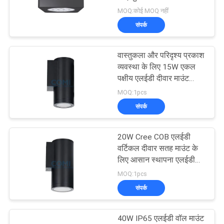
नीति
MOQ:कोई MOQ नहीं
संपर्क
101
वास्तुकला और परिदृश्य प्रकाश
एलईडी फ्लड लाइट्स
व्यवस्था के लिए 15W एकल
पक्षीय एलईडी दीवार माउंट
रोशनी
MOQ:1pcs
संपर्क
20W Cree COB एलईडी
23
वर्टिकल दीवार सतह माउंट के
एलईडी अंडरवाटर स्पॉट
लिए आसान स्थापना एलईडी
दीवार माउंट रोशनी
MOQ:1pcs
लाइट
संपर्क
40W IP65 एलईडी वॉल माउंट