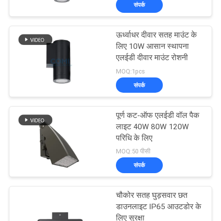
संपर्क
गुणवत्ता
नियंत्रण
ऊर्ध्वाधर दीवार सतह माउंट के
63
लिए 10W आसान स्थापना
संपर्क
एलईडी दीवार माउंट रोशनी
एलईडी लैंडस्केप स्पॉट
MOQ:1pcs
करें
लाइट्स
संपर्क
समाचार
पूर्ण कट-ऑफ एलईडी वॉल पैक
लाइट 40W 80W 120W
मामलों
परिधि के लिए
16
MOQ:50 पीसी
संपर्क
साइटमैप
एलईडी हैंडल लाइट्स
चौकोर सतह घुड़सवार छत
गोपनीयता
डाउनलाइट IP65 आउटडोर के
लिए सुरक्षा