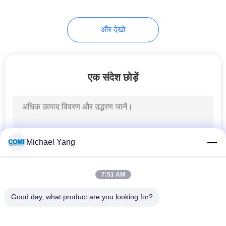
33
और देखो
रैखिक एलईडी दीवार वॉशर
लाइट
एक संदेश छोड़ें
44
नियॉन एलईडी स्ट्रिप
Michael Yang
लाइट्स
7:51 AM
Good day, what product are you looking for?
लोकप्रिय श्रेणियां
सभी