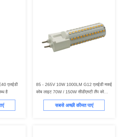
E40 एलईडी
85 - 265V 10W 1000LM G12 एलईडी मकई
्ध है
कोब लाइट 70W / 150W सीडीएमटी लैंप को
बदलने के लिए
एं
सबसे अच्छी कीमत पाएं