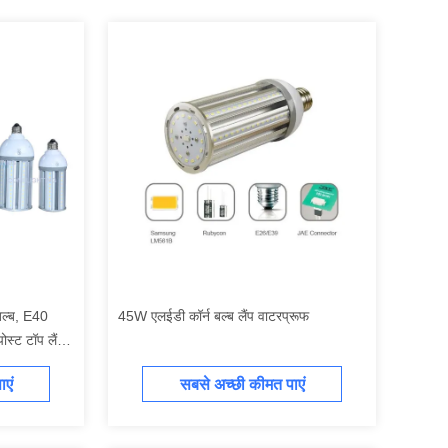
ल्ब, E40
45W एलईडी कॉर्न बल्ब लैंप वाटरप्रूफ
स्ट टॉप लैंप
एं
सबसे अच्छी कीमत पाएं