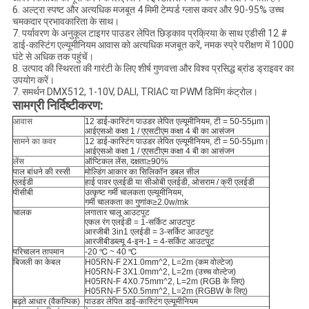
6. अल्ट्रा स्पष्ट और अत्यधिक मजबूत 4 मिमी टेम्पर्ड ग्लास कवर और 90-95% उच्च
चमकदार प्रभावकारिता के साथ।
7. पर्यावरण के अनुकूल टाइगर पाउडर लेपित छिड़काव प्रक्रिया के साथ एडीसी 12 #
डाई-कास्टिंग एल्यूमीनियम आवास को अत्यधिक मजबूत करें, नमक स्प्रे परीक्षण में 1000
घंटे से अधिक तक पहुंचें।
8. उत्पाद की स्थिरता की गारंटी के लिए शीर्ष गुणवत्ता और विश्व प्रसिद्ध ब्रांड ड्राइवर का
उपयोग करें।
7. समर्थन DMX512, 1-10V, DALI, TRIAC या PWM डिमिंग कंट्रोल।
सामग्री निर्दिष्टीकरण:
आवास
12 डाई-कास्टिंग पाउडर लेपित एल्यूमीनियम, टी = 50-55μm।
आईएसओ कक्षा 1 / एएसटीएम कक्षा 4 बी का आसंजन
सामने का कवर
12 डाई-कास्टिंग पाउडर लेपित एल्यूमीनियम, टी = 50-55μm।
आईएसओ कक्षा 1 / एएसटीएम कक्षा 4 बी का आसंजन
लेंस
ऑप्टिकल लेंस, दक्षता≥90%
पाल बांधने की रस्सी
मोल्डिंग आकार का सिलिकॉन डबल सील
एलईडी
हाई पावर एलईडी या सीओबी एलईडी, ओसराम / क्री एलईडी
पीसीबी
उत्कृष्ट गर्मी चालकता एल्यूमीनियम,
गर्मी चालकता का गुणांक≥2.0w/mk
चालक
लगातार चालू आउटपुट
एकल रंग एलईडी = 1-सर्किट आउटपुट
आरजीबी 3in1 एलईडी = 3-सर्किट आउटपुट
आरजीबीडब्ल्यू 4-इन-1 = 4-सर्किट आउटपुट
परिचालन तापमान
-20 ℃ ~ 40 ℃
बिजली का केबल
H05RN-F 2X1.0mm^2, L=2m (कम वोल्टेज)
H05RN-F 3X1.0mm^2, L=2m (उच्च वोल्टेज)
H05RN-F 4X0.75mm^2, L=2m (RGB के लिए)
H05RN-F 5X0.5mm^2, L=2m (RGBW के लिए)
बढ़ते आधार (वैकल्पिक)
पाउडर लेपित डाई-कास्टिंग एल्यूमीनियम