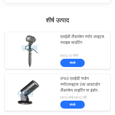
शीर्ष उत्पाद
एलईडी लैंडस्केप स्पॉट लाइट्स
स्पाइक माउंटिंग
MOQ:10 पीसी
संपर्क
IP65 एलईडी गार्डन
स्पॉटलाइट्स 3W आउटडोर
लैंडस्केप लाइटिंग या इंडोर
लाइटिंग के लिए
MOQ:कोई MOQ नहीं
संपर्क