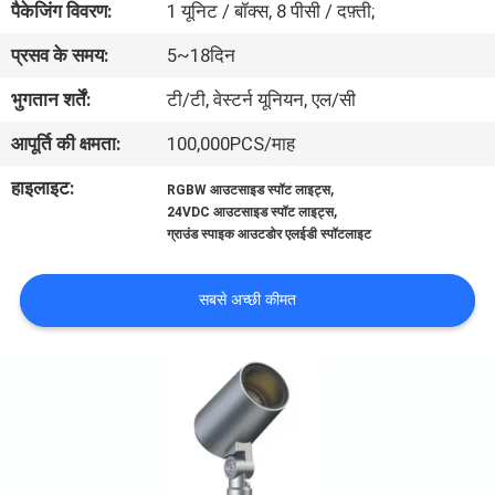
पैकेजिंग विवरण:
1 यूनिट / बॉक्स, 8 पीसी / दफ़्ती;
गुणवत्ता
प्रसव के समय:
5~18दिन
नियंत्रण
भुगतान शर्तें:
टी/टी, वेस्टर्न यूनियन, एल/सी
संपर्क
आपूर्ति की क्षमता:
100,000PCS/माह
करें
हाइलाइट:
,
RGBW आउटसाइड स्पॉट लाइट्स
,
24VDC आउटसाइड स्पॉट लाइट्स
ग्राउंड स्पाइक आउटडोर एलईडी स्पॉटलाइट
समाचार
सबसे अच्छी कीमत
मामलों
साइटमैप
गोपनीयता