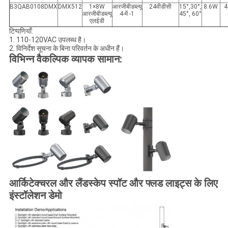
B3QAB0108DMX
DMX512
1×8W
आरजीबीडब्ल्यू
24वीडीसी
15°,30°,
8.6W
4
आरजीबीडब्ल्यू
4-में -1
45°, 60°
एलईडी
टिप्पणियाँ:
1. 110-120VAC उपलब्ध है।
2. विनिर्देश सूचना के बिना परिवर्तन के अधीन हैं।
विभिन्न वैकल्पिक व्यापक सामान:
आर्किटेक्चरल और लैंडस्केप स्पॉट और फ्लड लाइट्स के लिए
इंस्टॉलेशन डेमो