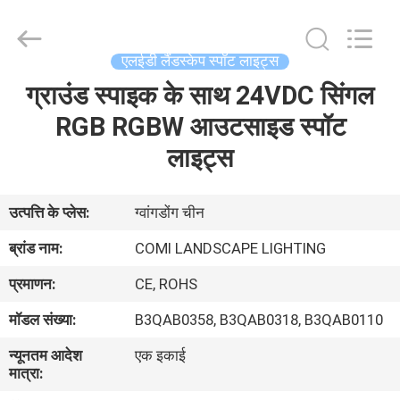
-
2026
COMI
LIGHTING
LIMITED.
एलईडी लैंडस्केप स्पॉट लाइट्स
All
Rights
Reserved.
ग्राउंड स्पाइक के साथ 24VDC सिंगल
घर
RGB RGBW आउटसाइड स्पॉट
उत्पादों
लाइट्स
हमारे
उत्पत्ति के प्लेस:
ग्वांगडोंग चीन
बारे
ब्रांड नाम:
COMI LANDSCAPE LIGHTING
में
प्रमाणन:
CE, ROHS
मॉडल संख्या:
B3QAB0358, B3QAB0318, B3QAB0110
कारखाना
न्यूनतम आदेश
एक इकाई
भ्रमण
मात्रा: