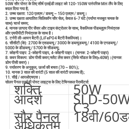
50W सौर पोस्ट के लिए शीर्ष एलईडी लाइट को 120-150W पारंपरिक MH लैंप के लिए
बदल दिया गया है;
2. उच्च दक्षता: 120 एलएम / डब्ल्यू ~ 150 एलएम / डब्ल्यू।
3. उच्च दक्षता आयातित सिलिकॉन सौर सेल, केवल 6-7 घंटे (पर्याप्त मजबूत चमक के
साथ) चार्ज समय;
4. मानक उत्पाद पीर सेंसर और टाइम कंट्रोलर के साथ, वैकल्पिक पीडब्लूएम नियंत्रक
और एमपीपीटी नियंत्रक के साथ है।
5. टर्नरी ली-आयन बैटरी (LiFePO4 बैटरी वैकल्पिक)।
6. सीसीटी (के): 2700 के एसडब्ल्यू / 3000 के डब्ल्यूडब्ल्यू / 4100 के एनडब्ल्यू /
5000 के डीडब्ल्यू / 5700 के सीडब्ल्यू;
7. कोहनी पाइप: 2-कोहनी पाइप, 4-कोहनी पाइप। (मानक: 2-कोहनी पाइप)
8. कवर विकल्प: डोम पीसी कवर;फ्लैट लेंस कवर (सिर्फ मॉडल के लिए≤40W)।(मानक:
डोम पीसी कवर)।
9. पर्यावरण के अनुकूल, ऊर्जा की बचत (70 ~ 80%);
10. मानक 3 साल की वारंटी (5 साल की वारंटी उपलब्ध है);
11. सीई / आरओएचएस।
सोलर पैनल एलईडी पोस्ट लाइट्स के लिए टेचिनकल पैरामीटर्स:
शक्ति
50W
आदर्श
SLD-50W
C3
सौर पैनल
18वी/60डब्
अधिकतम