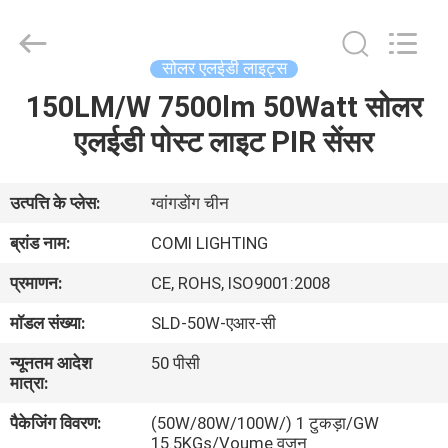
-
2026
COMI
LIGHTING
LIMITED.
सोलर एलईडी लाइट्स
All
Rights
Reserved.
150LM/W 7500lm 50Watt सोलर
घर
एलईडी पोस्ट लाइट PIR सेंसर
उत्पादों
उत्पत्ति के प्लेस:
ग्वांगडोंग चीन
हमारे
ब्रांड नाम:
COMI LIGHTING
बारे
प्रमाणन:
CE, ROHS, ISO9001:2008
में
मॉडल संख्या:
SLD-50W-एआर-सी
न्यूनतम आदेश
50 पीसी
कारखाना
मात्रा:
भ्रमण
पैकेजिंग विवरण:
(50W/80W/100W/) 1 टुकड़ा/GW
15.5KGs/Voume वजन