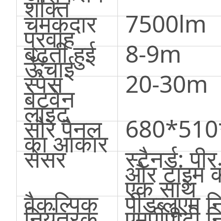
शक्ति
चमकदार
7500lm
प्रवाह
बढ़ती हुई
8-9m
ऊँचाई
स्पेस
20-30m
बेटवेन
लाइट
सौर पैनल
680*51
का आकार
सेंसर
स्टैनर्ड: पीर
और टाइम क
एक साथ
वैकल्पिक
पीडब्लूएम न
नियंत्रक
एमपीपीटी न