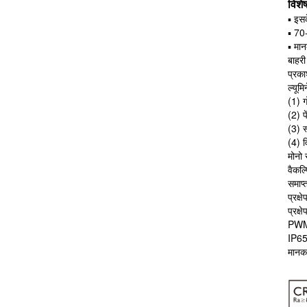
विशेष
▪ इस
▪ 70
▪ मा
बाहरी
प्रका
ल्यूम
(1) 
(2) प
(3) स
(4) 
मोनो 
वैकल्
समाप्
प्रक्
प्रक्
PWM,
IP65
मानक