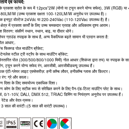
तायें एवं फायदे:
के प्रकाश स्रोत के रूप में 12pcs*2W (मोनो या ट्यून करने योग्य सफेद), 3W (RG
-80LM/W (उच्च प्रकाश दक्षता 100-120LM/W अनुरोध पर उपलब्ध है)।
नक इनपुट वोल्टेज 24Vdc या 220-240Vac (110-120Vac उपलब्ध है) है।
 क्षेत्र में प्रकाश कार्यों के लिए उच्च चमकदार प्रवाह और अधिकतम दृश्य आराम।
श वितरण: संकीर्ण स्थान, स्थान, बाढ़, या दीवार धोने।
िनेयर ग्राउंड स्पाइक के साथ है,
अन्य वैकल्पिक बढ़ते सामान भी प्रदान करता है:
गोल आधार;.
ेंच फिक्स्ड पोल माउंटिंग ब्रैकेट;
्टेनलेस स्टील ट्री स्ट्रैप के साथ माउंटिंग ब्रैकेट;
विस्तारित पोल (300/500/800/1000 मिमी) गोल आधार (शिकंजा द्वारा तय) या स्पाइक के स
रंग, ट्यून करने योग्य सफेद रंग, आरजीबी, आरजीबीडब्ल्यू उपलब्ध हैं।
पिक एंटी-ग्लेयर लाइट एक्सेसरीज़: हनी कॉम्ब लौवर, हनीकॉम्ब ग्लास और फ़िल्टर।
त रंग: ग्रे और काला।
षेपण दिशा के लिए समायोज्य एकाधिक दिशा।
षेपण कोण के लिए सटीक रूप से संरेखित करने के लिए पैन-एंड-टिल्ट माउंटिंग प्लेट के साथ।
 0/1-10V, DALI, DMX 512, TRIAC डिमिंग या नियंत्रण अनुरोध पर उपलब्ध हैं।
 रेटेड और वेदर-प्रूफ।
 3 साल की वारंटी।(5 साल की वारंटी उपलब्ध)।