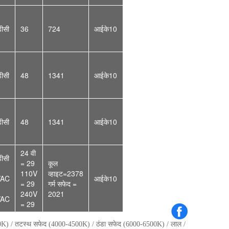
ीसी
36
724
आईके10
ीसी
48
1341
आईके10
ीसी
48
1341
आईके10
24 वी
ीसी
= 29
कूल
110V
व्हाइट=2378
VAC
आईके10
= 29
गर्म सफेद =
240V
2021
VAC
= 29
000K) / तटस्थ सफेद (4000-4500K) / ठंडा सफेद (6000-6500K) / लाल /