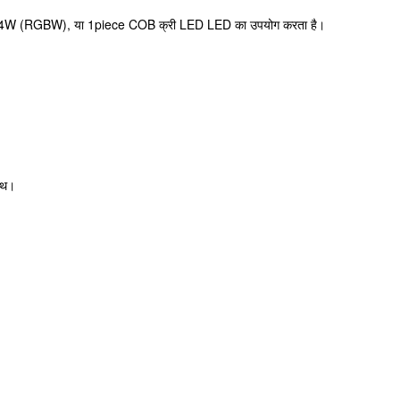
B) या 4W (RGBW), या 1piece COB क्री LED LED का उपयोग करता है।
ाथ।