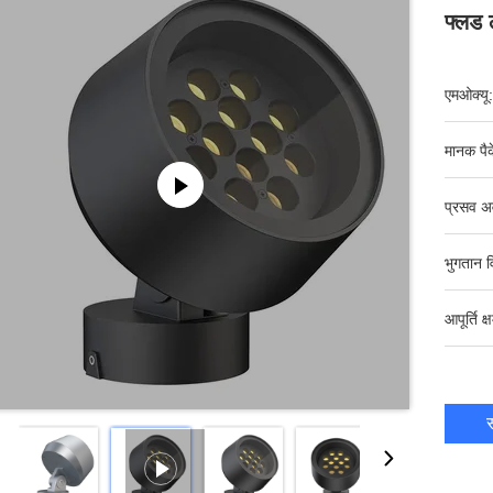
फ्लड
एमओक्यू:
मानक पैक
प्रसव अ
भुगतान व
आपूर्ति क्
स