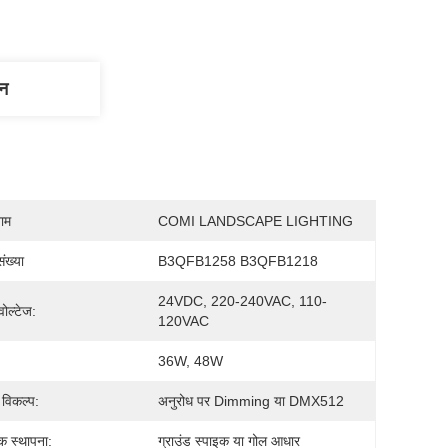
णन
नाम
COMI LANDSCAPE LIGHTING
ंख्या
B3QFB1258 B3QFB1218
24VDC, 220-240VAC, 110-
ोल्टेज:
120VAC
36W, 48W
 विकल्प:
अनुरोध पर Dimming या DMX512
िक स्थापना:
ग्राउंड स्पाइक या गोल आधार