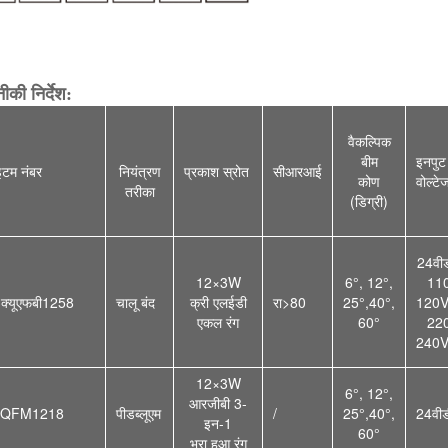
की निर्देश:
वैकल्पिक
बीम
इनपुट
टम नंबर
नियंत्रण
प्रकाश स्रोत
सीआरआई
कोण
वोल्टे
तरीका
(डिग्री)
24वीड
12×3W
6°, 12°,
11
3क्यूएफबी1258
चालू बंद
क्री एलईडी
रा>80
25°,40°,
120
एकल रंग
60°
22
240
12×3W
6°, 12°,
आरजीबी 3-
3QFM121
8
पीडब्लूएम
/
25°,40°,
24वीड
इन-1
60°
भरा हुआ
रंग