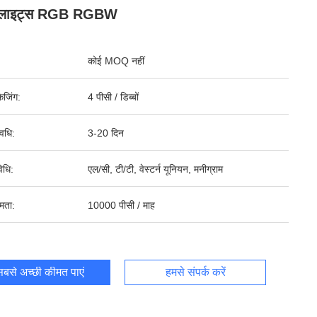
 लाइट्स RGB RGBW
कोई MOQ नहीं
ेजिंग:
4 पीसी / डिब्बों
वधि:
3-20 दिन
िधि:
एल/सी, टी/टी, वेस्टर्न यूनियन, मनीग्राम
षमता:
10000 पीसी / माह
बसे अच्छी कीमत पाएं
हमसे संपर्क करें