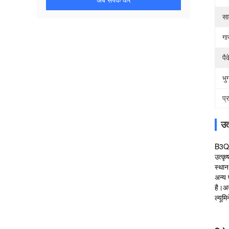
अब संपर्क करें
सा
गा
पै
भुग
प्
उत
B3Q ब
उत्कृ
स्थान
अन्य 
है।अ
ल्यूम