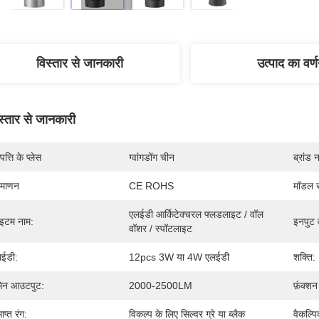
विस्तार से जानकारी
उत्पाद का वर्
स्तार से जानकारी
पत्ति के प्लेस
ग्वांगडोंग चीन
ब्रांड 
रमाणन
CE ROHS
मॉडल स
एलईडी आर्किटेक्चरल फ्लडलाइट / वॉल 
इटम नाम:
इनपुट व
वॉशर / स्पॉटलाइट
ईडी:
12pcs 3W या 4W एलईडी
शक्ति:
मेन आउटपुट:
2000-2500LM
फ़ंक्शन
ाप्त रंग:
विकल्प के लिए सिल्वर ग्रे या ब्लैक
वैकल्प