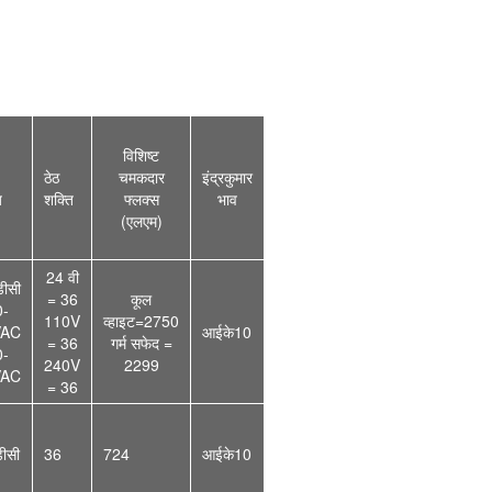
विशिष्ट
ठेठ
चमकदार
इंद्रकुमार
ज
शक्ति
फ्लक्स
भाव
(एलएम)
24 वी
ीसी
= 36
कूल
0-
110V
व्हाइट=2750
VAC
आईके10
= 36
गर्म सफेद =
0-
240V
2299
VAC
= 36
ीसी
36
724
आईके10