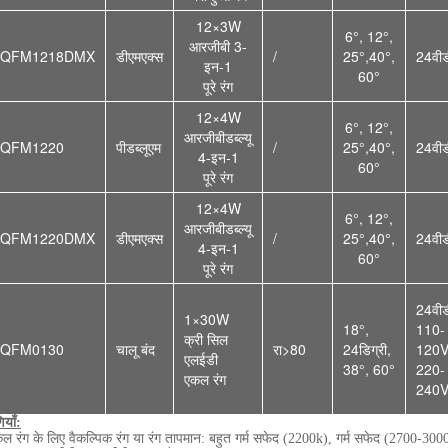
12×3W
6°, 12°,
आरजीबी 3-
3QFM121
8DMX
डीएमएक्स
/
25°,40°,
24वीड
इन-1
60°
पूरे रंग
12×4W
6°, 12°,
आरजीबीडब्ल्यू
3QFM1220
पीडब्लूएम
/
25°,40°,
24वीड
4-इन-1
60°
पूरे रंग
12×4W
6°, 12°,
आरजीबीडब्ल्यू
3QFM1220DMX
डीएमएक्स
/
25°,40°,
24वीड
4-इन-1
60°
पूरे रंग
24वीड
1×30W
18°,
110-
क्री सिल
3QFM0130
चालू बंद
रा>80
24
डिग्री,
120
एलईडी
38°, 60°
220-
एकल रंग
240
ियाँ:
ल रंग के लिए वैकल्पिक रंग या रंग तापमान:
बहुत गर्म सफेद (2200k), गर्म सफेद (2700-3