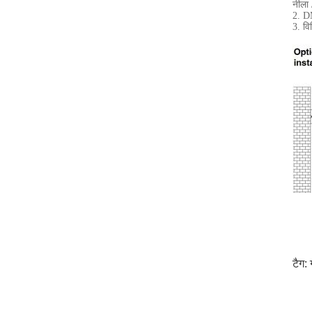
नीला 
2. D
3. वि
टैग: