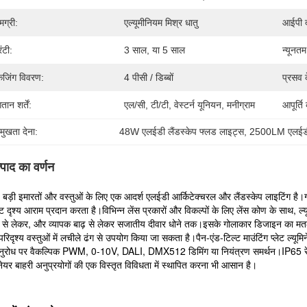
मग्री:
एल्यूमीनियम मिश्र धातु
आईपी ​​
रंटी:
3 साल, या 5 साल
न्यूनतम
केजिंग विवरण:
4 पीसी / डिब्बों
प्रसव 
तान शर्तें:
एल/सी, टी/टी, वेस्टर्न यूनियन, मनीग्राम
आपूर्ति
रमुखता देना:
48W एलईडी लैंडस्केप फ्लड लाइट्स
, 
2500LM एलईडी 
्पाद का वर्णन
ड़ी इमारतों और वस्तुओं के लिए एक आदर्श एलईडी आर्किटेक्चरल और लैंडस्केप लाइटिंग है।गो
ष्ट दृश्य आराम प्रदान करता है।विभिन्न लेंस प्रकारों और विकल्पों के लिए लेंस कोण के साथ, ल्
 से लेकर, और व्यापक बाढ़ से लेकर सजातीय दीवार धोने तक।इसके गोलाकार डिजाइन का मतलब 
परिदृश्य वस्तुओं में लचीले ढंग से उपयोग किया जा सकता है।पैन-एंड-टिल्ट माउंटिंग प्लेट ल्यूम
नुरोध पर वैकल्पिक PWM, 0-10V, DALI, DMX512 डिमिंग या नियंत्रण समर्थन।IP65 रेटेड
िनेयर बाहरी अनुप्रयोगों की एक विस्तृत विविधता में स्थापित करना भी आसान है।