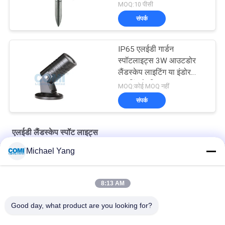
MOQ:10 पीसी
संपर्क
IP65 एलईडी गार्डन
स्पॉटलाइट्स 3W आउटडोर
लैंडस्केप लाइटिंग या इंडोर
लाइटिंग के लिए
MOQ:कोई MOQ नहीं
संपर्क
एलईडी लैंडस्केप स्पॉट लाइट्स
Michael Yang
DMX512 6x3W मोनो RGB RGBW LED आर्किटेक्चरल स्पॉट लाइट
डाली TRIAC Dimming DMX 512 20W एलईडी गार्डन स्पॉटलाइट्स
8:13 AM
24VDC 12x3W क्री IP65 स्पाइक के साथ एलईडी लैंडस्केप स्पॉट लाइट
Good day, what product are you looking for?
लोकप्रिय श्रेणियां
सभी