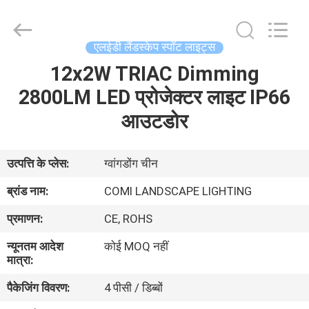
-
2026
COMI
LIGHTING
LIMITED.
एलईडी लैंडस्केप स्पॉट लाइट्स
All
Rights
Reserved.
12x2W TRIAC Dimming
घर
2800LM LED प्रोजेक्टर लाइट IP66
उत्पादों
आउटडोर
हमारे
उत्पत्ति के प्लेस:
ग्वांगडोंग चीन
बारे
ब्रांड नाम:
COMI LANDSCAPE LIGHTING
में
प्रमाणन:
CE, ROHS
न्यूनतम आदेश
कोई MOQ नहीं
कारखाना
मात्रा:
भ्रमण
पैकेजिंग विवरण:
4 पीसी / डिब्बों