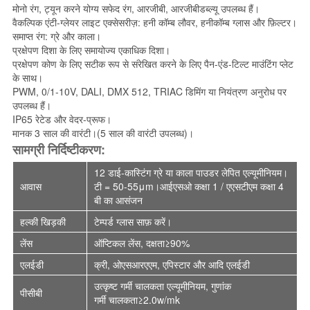
मोनो रंग, ट्यून करने योग्य सफेद रंग, आरजीबी, आरजीबीडब्ल्यू उपलब्ध हैं।
वैकल्पिक एंटी-ग्लेयर लाइट एक्सेसरीज़: हनी कॉम्ब लौवर, हनीकॉम्ब ग्लास और फ़िल्टर।
समाप्त रंग: ग्रे और काला।
प्रक्षेपण दिशा के लिए समायोज्य एकाधिक दिशा।
प्रक्षेपण कोण के लिए सटीक रूप से संरेखित करने के लिए पैन-एंड-टिल्ट माउंटिंग प्लेट
के साथ।
PWM, 0/1-10V, DALI, DMX 512, TRIAC डिमिंग या नियंत्रण अनुरोध पर
उपलब्ध हैं।
IP65 रेटेड और वेदर-प्रूफ।
मानक 3 साल की वारंटी।(5 साल की वारंटी उपलब्ध)।
सामग्री निर्दिष्टीकरण:
12 डाई-कास्टिंग ग्रे या काला पाउडर लेपित एल्यूमीनियम।
आवास
टी = 50-55μm।आईएसओ कक्षा 1 / एएसटीएम कक्षा 4
बी का आसंजन
हल्की खिड़की
टेम्पर्ड ग्लास साफ़ करें।
लेंस
ऑप्टिकल लेंस, दक्षता≥90%
एलईडी
क्री, ओएसआरएएम, एपिस्टार और आदि एलईडी
उत्कृष्ट गर्मी चालकता एल्यूमीनियम, गुणांक
पीसीबी
गर्मी चालकता≥2.0w/mk