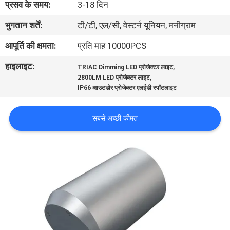
प्रसव के समय:
3-18 दिन
गुणवत्ता
भुगतान शर्तें:
टी/टी, एल/सी, वेस्टर्न यूनियन, मनीग्राम
नियंत्रण
आपूर्ति की क्षमता:
प्रति माह 10000PCS
संपर्क
हाइलाइट:
,
TRIAC Dimming LED प्रोजेक्टर लाइट
,
करें
2800LM LED प्रोजेक्टर लाइट
IP66 आउटडोर प्रोजेक्टर एलईडी स्पॉटलाइट
समाचार
सबसे अच्छी कीमत
मामलों
साइटमैप
गोपनीयता