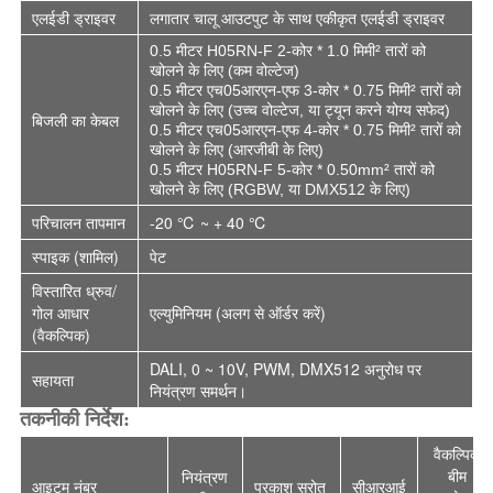
एलईडी ड्राइवर
लगातार चालू आउटपुट के साथ एकीकृत एलईडी ड्राइवर
0.5 मीटर H05RN-F 2-कोर * 1.0 मिमी² तारों को
खोलने के लिए (कम वोल्टेज)
0.5 मीटर एच05आरएन-एफ 3-कोर * 0.75 मिमी² तारों को
खोलने के लिए (उच्च वोल्टेज, या ट्यून करने योग्य सफेद)
बिजली का केबल
0.5 मीटर एच05आरएन-एफ 4-कोर * 0.75 मिमी² तारों को
खोलने के लिए (आरजीबी के लिए)
0.5 मीटर H05RN-F 5-कोर * 0.50mm² तारों को
खोलने के लिए (RGBW, या DMX512 के लिए)
परिचालन तापमान
-20 ℃ ~ + 40 ℃
स्पाइक (शामिल
)
पेट
विस्तारित ध्रुव/
गोल आधार
एल्युमिनियम (अलग से ऑर्डर करें
)
(वैकल्पिक
)
DALI, 0 ~ 10V, PWM, DMX512 अनुरोध पर
सहायता
नियंत्रण समर्थन।
तकनीकी निर्देश:
वैकल्पिक
बीम
नियंत्रण
आइटम नंबर
प्रकाश स्रोत
सीआरआई