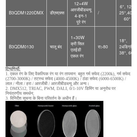
12×4W
6°, 12°,
आरजीबीडब्ल्यू
B3QDM1220DMX
डीएमएक्स
/
25°,40°,
4-इन-1
60°
पूरे रंग
1×30W
18°,
क्री सिल
B3QDM0130
चालू बंद
रा>80
24
डिग्री,
एलईडी
38°, 60°
एकल रंग
टिप्पणियाँ:
1. एकल रंग के लिए वैकल्पिक रंग या रंग तापमान:
बहुत गर्म सफेद (2200k), गर्म सफेद
(2700-3000K) / तटस्थ सफेद (4000-4500K) / ठंडा सफेद (6000-6500K) /
लाल / नीला / हरा / आरजीबी / आरजीबीडब्ल्यू और अन्य।
2. DMX512, TRIAC, PWM, DALI, 0/1-10V डिमिंग या अनुरोध पर
नियंत्रणीय समर्थन;
3. विनिर्देश सूचना के बिना परिवर्तन के अधीन हैं।