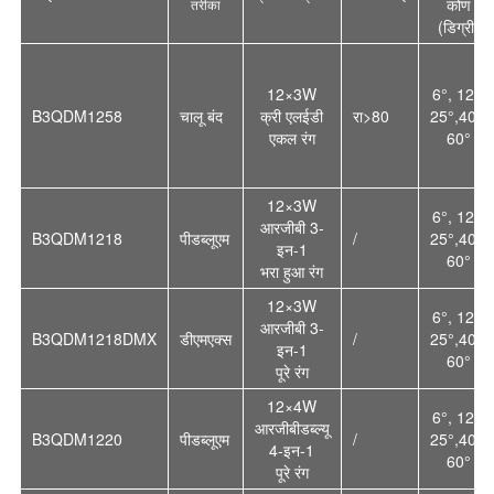
कोण
तरीका
(डिग्री)
12×3W
6°, 12°,
B3QDM1258
चालू बंद
क्री एलईडी
रा>80
25°,40°,
एकल रंग
60°
12×3W
6°, 12°,
आरजीबी 3-
B3QDM121
8
पीडब्लूएम
/
25°,40°,
इन-1
60°
भरा हुआ
रंग
12×3W
6°, 12°,
आरजीबी 3-
B3QDM121
8DMX
डीएमएक्स
/
25°,40°,
इन-1
60°
पूरे रंग
12×4W
6°, 12°,
आरजीबीडब्ल्यू
B3QDM1220
पीडब्लूएम
/
25°,40°,
4-इन-1
60°
पूरे रंग