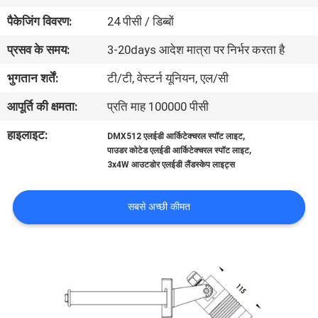
गुणवत्ता
पैकेजिंग विवरण:
24 पीसी / डिब्बों
नियंत्रण
प्रसव के समय:
3-20days आदेश मात्रा पर निर्भर करता है
भुगतान शर्तें:
टी/टी, वेस्टर्न यूनियन, एल/सी
संपर्क
आपूर्ति की क्षमता:
प्रति माह 100000 पीसी
करें
हाइलाइट:
,
DMX512 एलईडी आर्किटेक्चरल स्पॉट लाइट
,
पाउडर कोटेड एलईडी आर्किटेक्चरल स्पॉट लाइट
समाचार
3x4W आउटडोर एलईडी लैंडस्केप लाइट्स
मामलों
सबसे अच्छी कीमत
साइटमैप
गोपनीयता