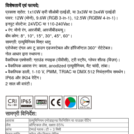
विशेषतायें एवं फायदे:
प्रकाश स्रोत: 1x10W क्री सीओबी एलईडी, या 3x3W या 3x4W एलईडी
पावर: 12W (मोनो), 9.6W (RGB 3-in-1), 12.5W (RGBW 4-in-1)।
इनपुट वोल्टेज: 24VDC या 110-240Vac।
▪ रंग: मोनो रंग, आरजीबी, आरजीबीडब्ल्यू।
बीम कोण: 8°, 10°, 15°, 30°, 45°, 60°।
सामग्री: एल्यूमिनियम मिश्र धातु
प्रोजेक्ट एंगल अप टू डाउन एडजस्टेबल और हॉरिजॉन्टल 360° रोटेटेबल।
गोल आधार द्वारा स्थापना।
वैकल्पिक एक्सेसरी: ग्राउंड स्पाइक (पीवीसी), ट्री स्ट्रैप, ग्लेयर शील्ड (विज़र)।
▪ वैकल्पिक आवास रंग: काला, anodized एल्यूमीनियम, मैट चांदी, तांबा।
▪ वैकल्पिक डाली, 1-10 V, PWM, TRIAC या DMX 512 नियंत्रणीय समर्थन।
IP66 और IK04 रेटिंग।
2 साल की वारंटी।
सामग्री विनिर्देश:
आवास
एल्युमिनियम एनोडाइज्ड फिनिशिंग या पाउडर पेंटिंग
लेंस
ऑप्टिकल लेंस, दक्षता 85%
कांच
टेम्पर्ड ग्लास।टी = 3 मिमी