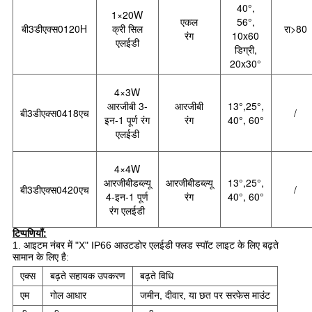
40°,
1×20W
एकल
56°,
बी3डी
एक्स
0120H
क्री सिल
रा>80
रंग
10x60
एलईडी
डिग्री,
20x30°
4×3W
आरजीबी 3-
आरजीबी
13°,25°,
बी3डी
एक्स
0418एच
/
इन-1 पूर्ण रंग
रंग
40°, 60°
एलईडी
4×4W
आरजीबीडब्ल्यू
आरजीबीडब्ल्यू
13°,25°,
बी3डी
एक्स
0420एच
/
4-इन-1 पूर्ण
रंग
40°, 60°
रंग एलईडी
टिप्पणियाँ:
1. आइटम नंबर में "X" IP66 आउटडोर एलईडी फ्लड स्पॉट लाइट के लिए बढ़ते
सामान के लिए है:
एक्स
बढ़ते सहायक उपकरण
बढ़ते विधि
एम
गोल आधार
जमीन, दीवार, या छत पर सरफेस माउंट