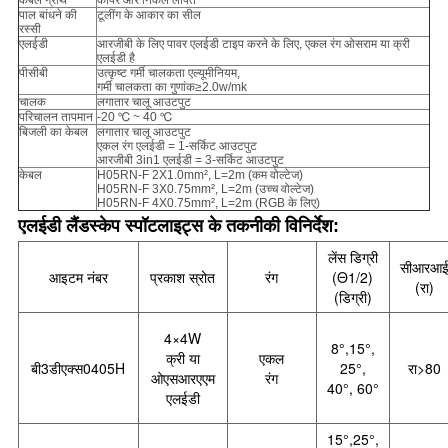
केबल ग्रंथि
कॉपर और निकल लेपित
पाल बांधने की
टूलींग के आकार का सील
रस्सी
एलईडी
आरजीबी के लिए पावर एलईडी टाइप करने के लिए, एकल रंग ओसराम या क्री
एलईडी है
पीसीबी
उत्कृष्ट गर्मी चालकता एल्यूमीनियम,
गर्मी चालकता का गुणांक≥2.0w/mk
चालक
लगातार चालू आउटपुट
परिचालन तापमान
-20 ℃ ~ 40 ℃
बिजली का केबल
लगातार चालू आउटपुट
एकल रंग एलईडी = 1-सर्किट आउटपुट
आरजीबी 3in1 एलईडी = 3-सर्किट आउटपुट
केबल
H05RN-F 2X1.0mm², L=2m (कम वोल्टेज)
H05RN-F 3X0.75mm², L=2m (उच्च वोल्टेज)
H05RN-F 4X0.75mm², L=2m (RGB के लिए)
एलईडी लैंडस्केप स्पॉटलाइट्स के तकनीकी विनिर्देश:
लेंस डिग्री
सीआरआ
आइटम नंबर
प्रकाश स्रोत
रंग
(Θ1/2)
(रा)
(डिग्री)
4×4W
8°,15°,
क्री या
एकल
बी3डी
एक्स
0405H
25°,
रा>80
ओएसआरएएम
रंग
40°, 60°
एलईडी
15°,25°,