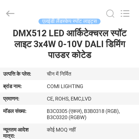
-
2026
COMI
LIGHTING
LIMITED.
एलईडी लैंडस्केप स्पॉट लाइट्स
All
Rights
Reserved.
DMX512 LED आर्किटेक्चरल स्पॉट
घर
लाइट 3x4W 0-10V DALI डिमिंग
उत्पादों
पाउडर कोटेड
हमारे
उत्पत्ति के प्लेस:
चीन में निर्मित
बारे
ब्रांड नाम:
COMI LIGHTING
में
प्रमाणन:
CE, ROHS, EMC,LVD
मॉडल संख्या:
B3C0305 (एकल), B3B0318 (RGB),
कारखाना
B3C0320 (RGBW)
भ्रमण
न्यूनतम आदेश
कोई MOQ नहीं
मात्रा: