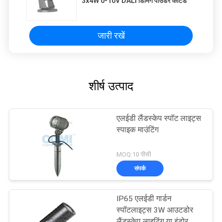
3x4W 0-10V DALI डिमिंग पाउडर कोटेड
जारी रखें
शीर्ष उत्पाद
एलईडी लैंडस्केप स्पॉट लाइट्स
स्पाइक माउंटिंग
MOQ:10 पीसी
संपर्क
IP65 एलईडी गार्डन
स्पॉटलाइट्स 3W आउटडोर
लैंडस्केप लाइटिंग या इंडोर