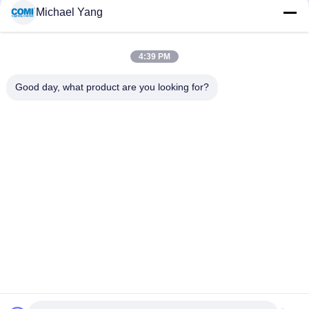
आर्किटेक्चरल सीलिंग सरफेस माउंटेड LED डाउनलाइट्स 20W IP65 आउटडोर
Michael Yang
लाइटिंग
पूर्ण कट-ऑफ एलईडी वॉल पैक लाइट 40W 80W 120W परिधि के लिए
4:39 PM
ऊर्ध्वाधर दीवार सतह माउंट के लिए 10W आसान स्थापना एलईडी दीवार माउंट रोशनी
Good day, what product are you looking for?
लोकप्रिय श्रेणियां
सभी
एलईडी अंडरवाटर पूल 
एलईडी इनग्राउंड लाइट
लाइट्स
एलईडी लैंडस्केप स्पॉट 
एलईडी हैंडल लाइट्स
लाइट्स
एलईडी अंडरवाटर स्पॉट 
एलईडी फ्लड लाइट्स
लाइट
एलईडी फाउंटेन लाइट्स
एलईडी स्टेप लाइट्स