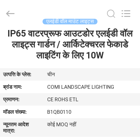
-
2026
COMI
LIGHTING
LIMITED.
एलईडी वॉल माउंट लाइट्स
All
Rights
Reserved.
IP65 वाटरप्रूफ आउटडोर एलईडी वॉल
घर
लाइट्स गार्डन / आर्किटेक्चरल फेकाडे
उत्पादों
लाइटिंग के लिए 10W
हमारे
उत्पत्ति के प्लेस:
चीन
बारे
ब्रांड नाम:
COMI LANDSCAPE LIGHTING
में
प्रमाणन:
CE ROHS ETL
मॉडल संख्या:
B1QB0110
कारखाना
न्यूनतम आदेश
कोई MOQ नहीं
भ्रमण
मात्रा: