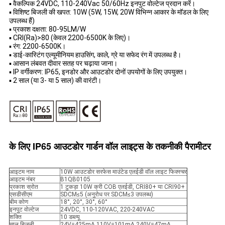
▪ वैकल्पिक 24VDC, 110-240Vac 50/60Hz इनपुट वोल्टेज प्रदान करें।
▪ विशिष्ट बिजली की खपत: 10W (5W, 15W, 20W विभिन्न आकार के मॉडल के लिए
उपलब्ध हैं)
▪ प्रकाश दक्षता: 80-95LM/W
▪ CRI(Ra)>80 (केवल 2200-6500K के लिए)।
▪ रंग: 2200-6500K।
▪ डाई-कास्टिंग एल्यूमीनियम हाउसिंग, काले, ग्रे या सफेद रंग में उपलब्ध है।
▪ आसान लंबवत दीवार सतह पर चढ़ाया जाना।
▪ IP वर्गीकरण: IP65, इनडोर और आउटडोर दोनों उपयोगों के लिए उपयुक्त।
▪ 2 साल (या 3- या 5 साल) की वारंटी।
के लिए IP65 आउटडोर गार्डन वॉल लाइट्स के तकनीकी पैरामीटर
आइटम नाम
10W आउटडोर सरफेस माउंटेड एलईडी वॉल लाइट फिक्स्चर
आइटम नंबर
B1QB0105
प्रकाश स्रोत
1 टुकड़ा 10W क्री COB एलईडी, CRI80+ या CRI90+
एसडीसीएम
SDCM≤5 (अनुरोध पर SDCM≤3 उपलब्ध)
बीम कोण
18°, 20°, 30°, 60°
इनपुट वोल्टेज
24VDC, 110-120VAC, 220-240VAC
शक्ति
10 डब्ल्यू
चालू बिजली
24V=425mA,110V=101mA,240V=47mA