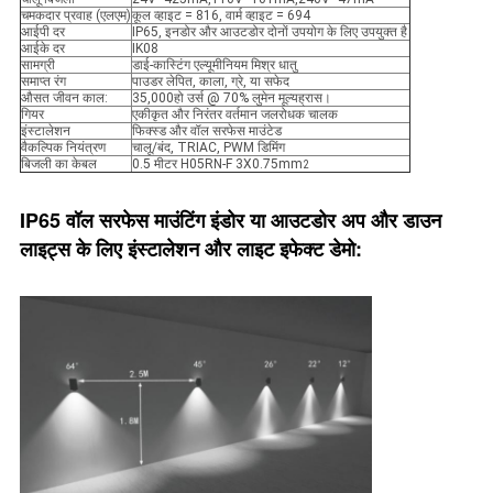
चमकदार प्रवाह (एलएम)
कूल व्हाइट = 816, वार्म व्हाइट = 694
आईपी ​​दर
IP65, इनडोर और आउटडोर दोनों उपयोग के लिए उपयुक्त है
आईके दर
IK08
सामग्री
डाई-कास्टिंग एल्यूमीनियम मिश्र धातु
समाप्त रंग
पाउडर लेपित, काला, ग्रे, या सफेद
औसत जीवन काल:
35,000हो उर्स @ 70% लुमेन मूल्यह्रास।
गियर
एकीकृत और निरंतर वर्तमान जलरोधक चालक
इंस्टालेशन
फिक्स्ड और वॉल सरफेस माउंटेड
वैकल्पिक नियंत्रण
चालू/बंद, TRIAC, PWM डिमिंग
बिजली का केबल
0.5 मीटर H05RN-F 3X0.75mm
2
IP65 वॉल सरफेस माउंटिंग इंडोर या आउटडोर अप और डाउन
लाइट्स के लिए इंस्टालेशन और लाइट इफेक्ट डेमो: