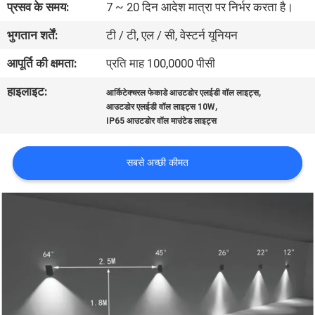
प्रसव के समय:
7 ~ 20 दिन आदेश मात्रा पर निर्भर करता है।
गुणवत्ता
भुगतान शर्तें:
टी / टी, एल / सी, वेस्टर्न यूनियन
नियंत्रण
आपूर्ति की क्षमता:
प्रति माह 100,0000 पीसी
संपर्क
हाइलाइट:
,
आर्किटेक्चरल फेकाडे आउटडोर एलईडी वॉल लाइट्स
,
करें
आउटडोर एलईडी वॉल लाइट्स 10W
IP65 आउटडोर वॉल माउंटेड लाइट्स
समाचार
सबसे अच्छी कीमत
मामलों
साइटमैप
गोपनीयता