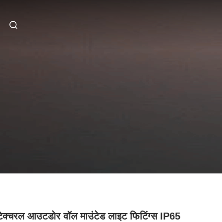
टेक्चरल आउटडोर वॉल माउंटेड लाइट फिटिंग्स IP65