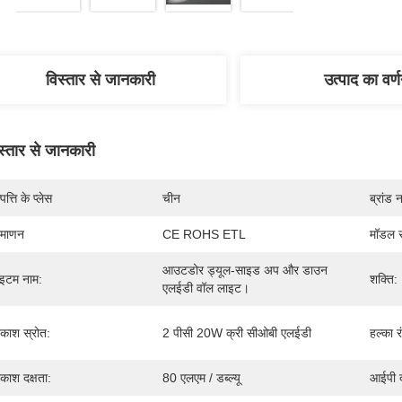
विस्तार से जानकारी
उत्पाद का वर्
स्तार से जानकारी
पत्ति के प्लेस
चीन
ब्रांड 
रमाणन
CE ROHS ETL
मॉडल स
आउटडोर ड्यूल-साइड अप और डाउन 
इटम नाम:
शक्ति:
एलईडी वॉल लाइट।
रकाश स्रोत:
2 पीसी 20W क्री सीओबी एलईडी
हल्का र
रकाश दक्षता:
80 एलएम / डब्ल्यू
आईपी ​​