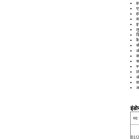
ह
प
ह
व
इ
ल
ड
व
स
औ
क
स
स
I
ऑ
व
अ
इंड
मद 
B1Q