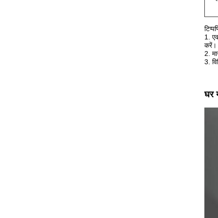
टिप्पण
1. ए
करें।
2. म
3. वि
घर य