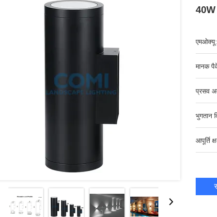
40W 2
एमओक्यू:
मानक पैक
प्रसव अ
भुगतान व
आपूर्ति क्
स