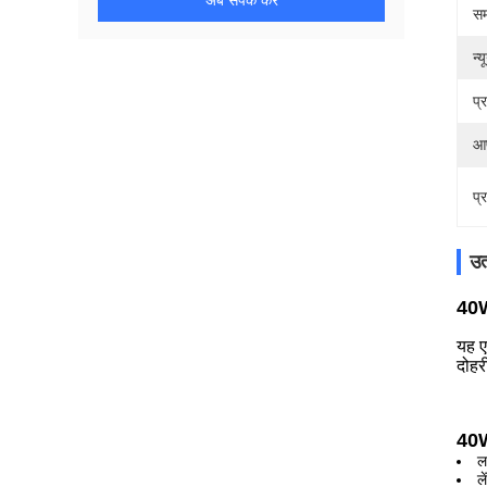
अब संपर्क करें
सम
न्
प्
आप
प्
उत
40W
यह ए
दोहर
40W
ल
ल