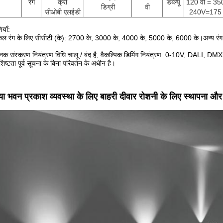
रंग
क्री
डब्ल्यू
120 वी = 35
डिग्री
वी
सीओबी एलईडी
240V=175
ियाँ:
कल रंग के लिए सीसीटी (के): 2700 के, 3000 के, 4000 के, 5000 के, 6000 के।अन्य रं
ानक संस्करण नियंत्रण विधि चालू / बंद है, वैकल्पिक डिमिंग नियंत्रण: 0-10V, DALI, 
शिष्टता पूर्व सूचना के बिना परिवर्तन के अधीन है।
ा भवन प्रकाश व्यवस्था के लिए बाहरी दीवार रोशनी के लिए स्थापना और 