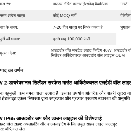
ाप्त रंग:
पाउडर लेपित काला/ग्रे/सफेद वैकल्पिक
गारंटी:
यूनतम आदेश मात्रा:
कोई MOQ नहीं
पैकेजिं
रसव के समय:
7-20 दिन मात्रा पर निर्भर करता है
भुगतान श
ूर्ति की क्षमता:
प्रति माह 100,000 पीसी
आउटडोर वॉल माउंटेड लाइट फिटिंग 40W
, 
आउटडोर वॉ
रमुखता देना:
सिलेंडर आर्किटेक्चरल आउटडोर वॉल लाइट्स OEM
्पाद का वर्णन
 2-डायरेक्शनल सिलेंडर सरफेस माउंट आर्किटेक्चरल एलईडी वॉल लाइट फ
क बहुमुखी, कम चमक वाला उत्पाद है।इसका उपयोग आंतरिक और बाहरी खुदरा या 
ी हेडलाइट एकल स्थिरता द्वारा अप्रत्यक्ष और प्रत्यक्ष प्रकाश व्यवस्था की अनुमति 
:
 IP65 आउटडोर अप और डाउन लाइट्स की विशेषताएं
ाइट सोर्स टाइप: अपलाइटिंग और डाउनलाइटिंग के लिए ड्यूल साइड लाइट आउटपुट।
ेंस: ऑप्टिकल लेंस