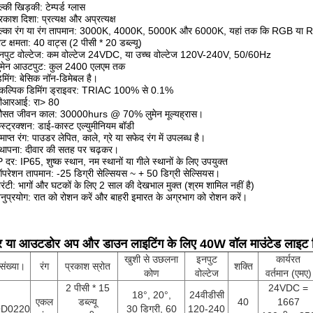
ल्की खिड़की: टेम्पर्ड ग्लास
्रकाश दिशा: प्रत्यक्ष और अप्रत्यक्ष
ल्का रंग या रंग तापमान: 3000K, 4000K, 5000K और 6000K, यहां तक ​​कि RGB या RGBW स
ाट क्षमता: 40 वाट्स (2 पीसी * 20 डब्ल्यू)
नपुट वोल्टेज: कम वोल्टेज 24VDC, या उच्च वोल्टेज 120V-240V, 50/60Hz
ुमेन आउटपुट: कुल 2400 एलएम तक
िमिंग: बेसिक नॉन-डिमेबल है।
ैकल्पिक डिमिंग ड्राइवर: TRIAC 100% से 0.1%
ीआरआई: रा> 80
सत जीवन काल: 30000hurs @ 70% लुमेन मूल्यह्रास।
ंस्ट्रक्शन: डाई-कास्ट एल्युमीनियम बॉडी
माप्त रंग: पाउडर लेपित, काले, ग्रे या सफेद रंग में उपलब्ध है।
्थापना: दीवार की सतह पर चढ़कर।
P दर: IP65, शुष्क स्थान, नम स्थानों या गीले स्थानों के लिए उपयुक्त
परेशन तापमान: -25 डिग्री सेल्सियस ~ + 50 डिग्री सेल्सियस।
ारंटी: भागों और घटकों के लिए 2 साल की देखभाल मुक्त (श्रम शामिल नहीं है)
नुप्रयोग: रात को रोशन करें और बाहरी इमारत के अग्रभाग को रोशन करें।
ोर या आउटडोर अप और डाउन लाइटिंग के लिए 40W वॉल माउंटेड लाइट फ
खुशी से उछलना
इनपुट
कार्यरत
संख्या।
रंग
प्रकाश स्रोत
शक्ति
कोण
वोल्टेज
वर्तमान (एमए)
2 पीसी * 15
24VDC =
18°, 20°,
24वीडीसी
एकल
डब्ल्यू
40
1667
D0220
30 डिग्री, 60
120-240