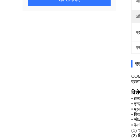
अब संपर्क करें
आव
ऑ
प्
प्
उत
COMI 
प्रका
विश
• हल्
• इन
• प्
• वि
• सी
• वैक
(1) च
(2) व