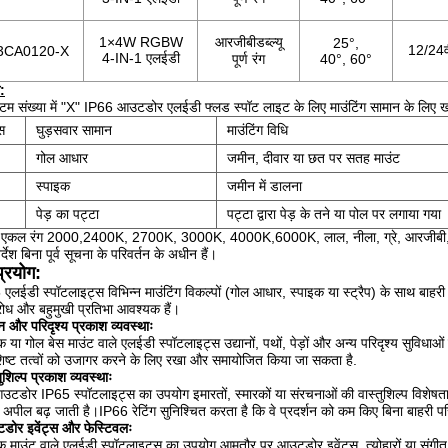
1×4W RGBW
आरजीबीडब्ल्यू
25°,
12/24व
3CA0120-X
4-IN-1 एलईडी
पूर्ण रंग
40°, 60°
:
 संख्या में "X" IP66 आउटडोर एलईडी फ्लड स्पॉट लाइट के लिए माउंटिंग सामान के लिए खड
स
घुड़सवार सामान
माउंटिंग विधि
गोल आधार
जमीन, दीवार या छत पर सतह माउंट
स्पाइक
जमीन में डालना
पेड़ का पट्टा
पट्टा द्वारा पेड़ के तने या पोल पर लगाया गया
ः एकल रंग 2000,2400K, 2700K, 3000K, 4000K,6000K, लाल, नीला, ग्रे, आरजीबी, 
र्देश बिना पूर्व सूचना के परिवर्तन के अधीन हैं।
्रयोग:
एलईडी स्पॉटलाइट्स विभिन्न माउंटिंग विकल्पों (गोल आधार, स्पाइक या स्ट्रैप) के साथ बाहरी प्रक
रोध और बहुमुखी प्रतिभा आवश्यक हैं।
ान और परिदृश्य प्रकाश व्यवस्थाः
क या गोल बेस माउंट वाले एलईडी स्पॉटलाइट्स उद्यानों, पथों, पेड़ों और अन्य परिदृश्य सुवि
िशिष्ट तत्वों को उजागर करने के लिए रखा और समायोजित किया जा सकता है.
तुशिल्प प्रकाश व्यवस्थाः
टडोर IP65 स्पॉटलाइट्स का उपयोग इमारतों, स्मारकों या संरचनाओं की वास्तुशिल्प विशे
्य अपील बढ़ जाती है।IP66 रेटिंग सुनिश्चित करता है कि वे प्रदर्शन को कम किए बिना बाहरी पर
ोर इवेंट्स और फेस्टिवलः
क माउंट वाले एलईडी स्पॉटलाइट्स का उपयोग आमतौर पर आउटडोर इवेंट्स, त्योहारों या संगीत का