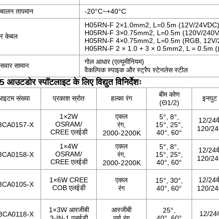
िचालन तापमान
-20
°C
~+40
°C
H05RN-F 2×1.0mm2, L=0.5m (12V/24VDC
H05RN-F 3×0.75mm2, L=0.5m (120V/240
वर केबल
H05RN-F 4×0.75mm2, L=0.5m (RGB, 12V
H05RN-F 2 × 1.0 + 3 × 0.5mm2, L = 0.5m
गोल आधार (एल्यूमीनियम)
़सवार सामान
वैकल्पिक स्पाइक और स्ट्रैप स्टेनलेस स्टील
 आउटडोर स्पॉटलाइट के लिए विद्युत विनिर्देशः
बीम कोण
आइटम संख्या
प्रकाश स्रोत
हल्का रंग
इनपुट 
(Θ1/2)
1×2W
एकल
5°, 8°,
12/24व
OSRAM/
3CA0157-X
रंग,
15°, 25°,
120/2
CREE एलईडी
40°, 60°
2000-2200K
1×4W
एकल
5°, 8°,
12/24व
OSRAM/
3CA0158-X
रंग,
15°, 25°,
120/2
CREE एलईडी
40°, 60°
2000-2200K
1×6W CREE
एकल
12/24व
15°, 30°,
3CA0105-X
COB एलईडी
रंग
40°, 60°
120/2
1×3W आरजीबी
आरजीबी
25°,
12/24व
3CA0118-X
3-IN-1 एलईडी
पूर्ण रंग
40°, 60°