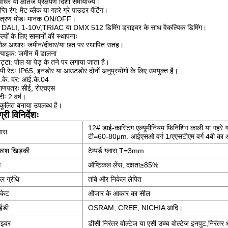
ध्वाधर या क्षैतिज प्रक्षेपण दिशा समायोज्य।
्ति रंग: मैट ब्लैक या गहरे ग्रे पाउडर पेंटिंग।
यंत्रण मोडः मानक ON/OFF।
ट DALI, 1-10V,TRIAC या DMX 512 डिमिंग ड्राइवर के साथ वैकल्पिक डिमिंग।
ल्पों के लिए सामानों की स्थापनाः
गोल आधारः जमीन/दीवार/या छत पर स्थापित सतह।
्पाइक: जमीन में डालना
ट्टा: पोल या पेड़ के तने पर लगाया जाता है।
ी रेटः IP65, इनडोर या आउटडोर दोनों अनुप्रयोगों के लिए उपयुक्त है।
.के. दर: आई.के.04
माणपत्रः सीई, रोएचएस
टीः 2 वर्ष।
कूलित बनाया उपलब्ध है।
्री विनिर्देशः
12# डाई-कास्टिंग एल्यूमीनियम फिनिशिंग काली या गहरे ग्
ास
टी=60-80μm. आईएसओ वर्ग 1/एएसटीएम वर्ग 4बी का
रकाश खिड़की
टेम्पर्ड ग्लास.T=3mm
स
ऑप्टिकल लेंस, दक्षता
≥
85%
ल ग्रंथि
तांबे और निकेल लेपित
्केट
औजार के आकार का सील
ईडी
OSRAM, CREE, NICHIA आदि।
ाइवर
डीसी निरंतर वोल्टेज या एसी उच्च वोल्टेज इनपुट,निरंतर