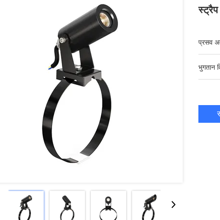
स्ट्रै
प्रसव अ
भुगतान व
स