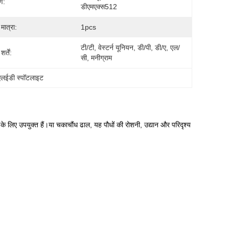
ण:
डीएमएक्स512
मात्रा:
1pcs
टी/टी, वेस्टर्न यूनियन, डी/पी, डी/ए, एल/
र्तें:
सी, मनीग्राम
लईडी स्पॉटलाइट
लिए उपयुक्त हैं।या चकाचौंध ढाल, यह पौधों की रोशनी, उद्यान और परिदृश्य