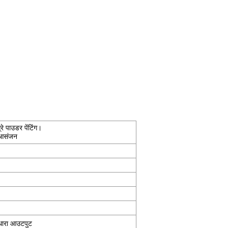
रे पाउडर पेंटिंग।
 आसंजन
 धारा आउटपुट