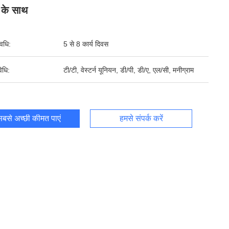
प के साथ
वधि:
5 से 8 कार्य दिवस
िधि:
टी/टी, वेस्टर्न यूनियन, डी/पी, डी/ए, एल/सी, मनीग्राम
बसे अच्छी कीमत पाएं
हमसे संपर्क करें