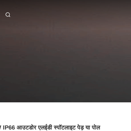
IP66 आउटडोर एलईडी स्पॉटलाइट पेड़ या पोल