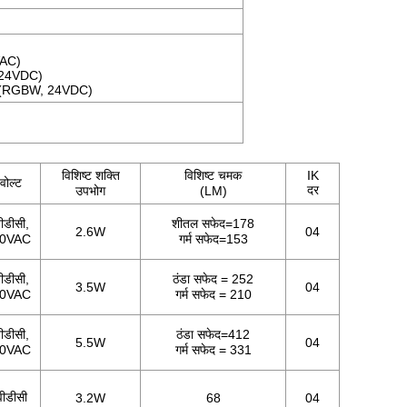
)
VAC)
/24VDC)
 ((RGBW, 24VDC)
विशिष्ट शक्ति
विशिष्ट चमक
IK
वोल्ट
दर
उपभोग
(LM)
ीडीसी,
शीतल सफेद=178
2.6W
04
40VAC
गर्म सफेद=153
ीडीसी,
ठंडा सफेद = 252
3.5W
04
40VAC
गर्म सफेद = 210
ीडीसी,
ठंडा सफेद=412
5.5W
04
40VAC
गर्म सफेद = 331
ीडीसी
3.2W
68
04