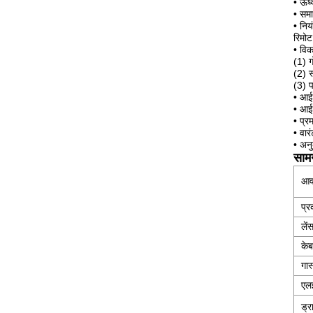
• ऊर्
• समाप
• नि
रिमो
• विक
(1) 
(2) स
(3) प
• आईप
• आई
• प्र
• वारं
• अनु
सामग
आव
प्
लें
केब
गास
एल
ड्र