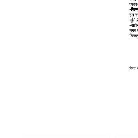
व्यवस
•
सिग्
इन स्
सुनिश
•
सार्
नगर प
डिजाइ
टैग: