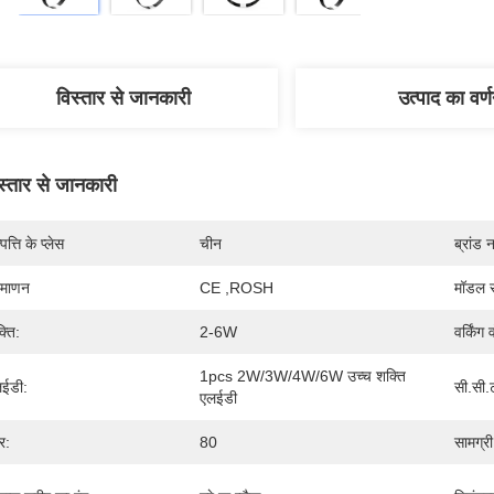
विस्तार से जानकारी
उत्पाद का वर्
स्तार से जानकारी
पत्ति के प्लेस
चीन
ब्रांड 
रमाणन
CE ,ROSH
मॉडल स
्ति:
2-6W
वर्किंग 
1pcs 2W/3W/4W/6W उच्च शक्ति 
ईडी:
सी.सी.
एलईडी
र:
80
सामग्री