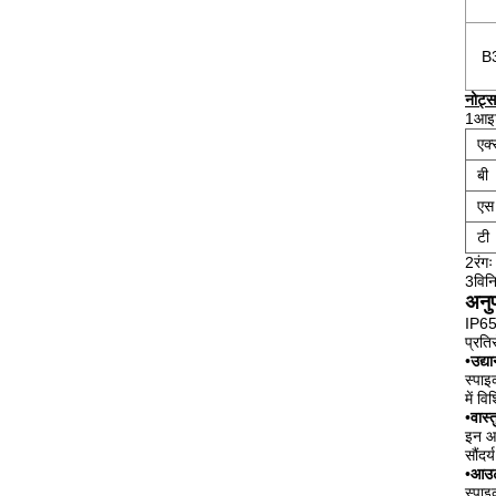
B
नोट्स
1आइटम
एक्
बी
एस
टी
2रंग
3विनि
अनुप
IP65 
प्रति
•
उद्य
स्पाइ
में व
•
वास्
इन आउ
सौंदर
•
आउटड
स्पाइ