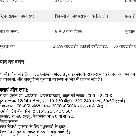
ास शरीर का रंग:
ग्रे या ब्लैक
नियंत्र
प्टिक सहायक उपकरण:
विकल्पों के लिए परावर्तक के लिए लेंस
एलईडी 
रसव के समय:
5 से 8 कार्य दिवस
भुगतान श
रमुखता देना:
2-6W आउटडोर एलईडी स्पॉटलाइट
, 
IP66 आउटडोर ए
्पाद का वर्णन
लैंडस्केप लाइटिंग IP65 एलईडी स्पॉटलाइट्स इनडोर के साथ-साथ बाहरी प्रकाश व्यवस्था के 
श व्यवस्था, और वास्तुशिल्प प्रकाश व्यवस्था के लिए भी एकदम सही है।
ेषताएं और लाभ:
का रंगः एकल रंग, आरजीबी, आरजीबीडब्ल्यू, बहुत गर्म सफेद 2000 ~ 2200K।
पुट वोल्टेजः 12/24 वीडीसी, या 110-120 वीएसी, 220-240 वीएसी, 50/60 हर्ट्ज।
रकाश दक्षताः 60~85LM/W (केवल 2000~6500K सफेद रंग के लिए) ।
कल्पों के लिए बीम कोणः 8°,15°, 25°, 40°, 60°।
आरआई: रा>80 (मूल), वैकल्पिक रा>70 या रा>90.
ल्पिक सामान:
मक विरोधी प्रकाश के लिए मधुमक्खी के झाड़ू।
िजर (जिसे हुड या लाइट शील्ड भी कहा जाता है)