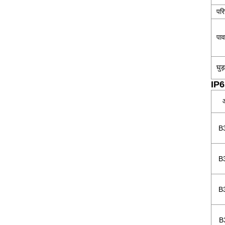
पर
पा
घुड
IP65
B
B
B
B