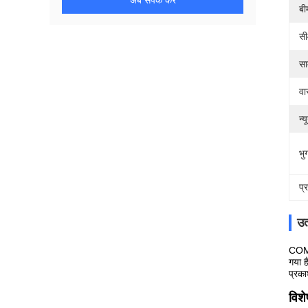
अब संपर्क करें
बी
स
सा
वा
न्
भुग
प्
उत
COMI 
गया ह
प्रका
विश