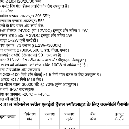
ाम: Ø18xH20/26/30 मिमी
क फ्रंट रिंग गोल हैंडल लाइटिंग के लिए उपयुक्त है।
म का कोण:
सममित प्रकाश आउटपुटः 30°,55°;
असममित प्रकाश आउटपुटः 55°
ल्पों के लिए पावर और कार्य मोडः
स्थिर वोल्टेज 24VDC (या 12VDC) इनपुट और शक्ति 1.2W;
निरंतर धारा 350mA 3VDC इनपुट और शक्ति 1W
टुकड़ा 1~2W क्री एलईडी।
रकाश प्रवाह: 73 एलएम ((1.2W@3000K) ।
ग का तापमान: 2700K-6500K, हरा, नीला, एम्बर।
आरआई: रा>80 (सीआरआई 90+ उपलब्ध है) ।
ग्री: 316 स्टेनलेस स्टील का आवास और पीएमएमए डिफ्यूज़र।
ल शक्ति की अधिकतम कनेक्टेड शक्ति 100W से अधिक नहीं है।
ानी से स्थापित और रखरखाव।
ास Ø38~100 मिमी और मोटाई ≥1.5 मिमी गोल हैंडल के लिए उपयुक्त है।
 आउटः Ø17 मिमी M18 छेद।
त जीवन कालः 30000 घंटे @ 70% लुमेन अवमूल्यन।
क्षा वर्ग: IP67 वाटरप्रूफ
िवेश का तापमान: -20°C ~ +45°C.
ाल की वारंटी।
 316 स्टेनलेस स्टील एलईडी हैंडल स्पॉटलाइट के लिए तकनीकी पैरामी
नियंत्रण
प्रकाश
प्रकाश
बीम
इनपुट
टम संख्या
मोड
रंग
स्रोत
कोण
वोल्टेज