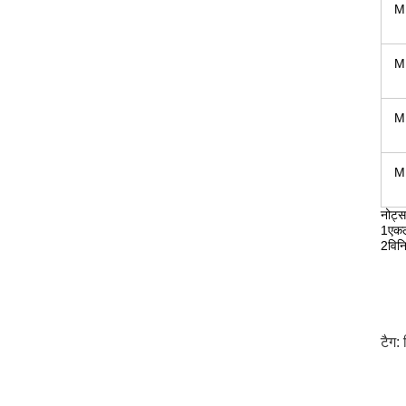
M
M
M
M
नोट्स
1एकल
2विनि
टैग: