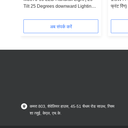
Tilt 25 Degrees downward Lighting
फ्रंट रिं
for Upright Columns
दीर्घवृत्त
अब संपर्क करें
कमरा 803, शेवेलियर हाउस, 45-51 चैथम रोड साउथ, त्सिम
शा त्सुई, केएल, एच.के.