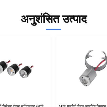
अनुशंसित उत्पाद
 रिसेस्ड हैंडल स्पॉटलाइट (आर्क
M20 एलईडी हैंडल लाइटिंग सिस्ट