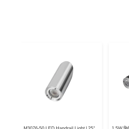
M3076-50 LED Handrail Light | 25°
1.5W मिनी