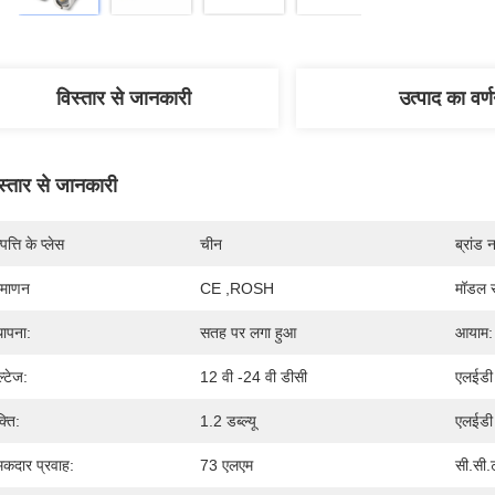
विस्तार से जानकारी
उत्पाद का वर्
स्तार से जानकारी
पत्ति के प्लेस
चीन
ब्रांड 
रमाणन
CE ,ROSH
मॉडल स
थापना:
सतह पर लगा हुआ
आयाम:
ल्टेज:
12 वी -24 वी डीसी
एलईडी 
्ति:
1.2 डब्ल्यू
एलईडी 
कदार प्रवाह:
73 एलएम
सी.सी.