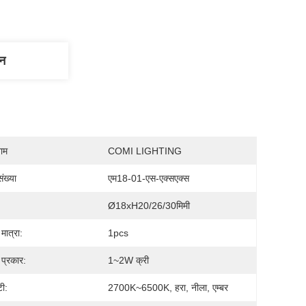
णन
नाम
COMI LIGHTING
ंख्या
एम18-01-एस-एक्सएक्स
Ø18xH20/26/30मिमी
मात्रा:
1pcs
प्रकार:
1~2W क्री
टी:
2700K~6500K, हरा, नीला, एम्बर