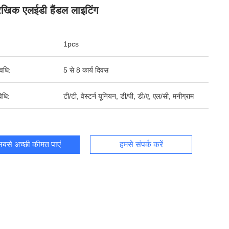
ैखिक एलईडी हैंडल लाइटिंग
1pcs
वधि:
5 से 8 कार्य दिवस
िधि:
टी/टी, वेस्टर्न यूनियन, डी/पी, डी/ए, एल/सी, मनीग्राम
बसे अच्छी कीमत पाएं
हमसे संपर्क करें