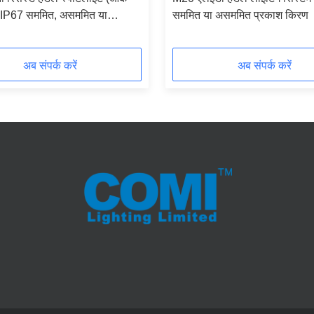
ग) IP67 सममित, असममित या
सममित या असममित प्रकाश किरण
ीय बीम आउटपुट
अब संपर्क करें
अब संपर्क करें