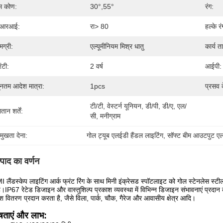
म कोण:
30°,55°
रंग:
ीआरआई:
रा> 80
हल्के रं
मग्री:
एल्यूमीनियम मिश्र धातु
कार्य त
रंटी:
2 वर्ष
आईपी:
यूनतम आदेश मात्रा:
1pcs
प्रसव 
टी/टी, वेस्टर्न यूनियन, डी/पी, डी/ए, एल/
तान शर्तें:
सी, मनीग्राम
रमुखता देना:
गोल ट्यूब एलईडी हैंडल लाइटिंग
, 
सॉफ्ट बीम आउटपुट एल
्पाद का वर्णन
लैंडस्केप लाइटिंग आर्क फ्रंट रिंग के साथ मिनी इंक्रेसड स्पॉटलाइट को गोल स्टेनलेस स्टील य
ै।IP67 रेटेड डिजाइन और वास्तुशिल्प प्रकाश व्यवस्था में विभिन्न डिजाइन संभावनाएं प्
श वितरण प्रदान करता है, जैसे विला, पार्क, चौक, गैरेज और आवासीय क्षेत्र आदि।
ेषताएं और लाभ: