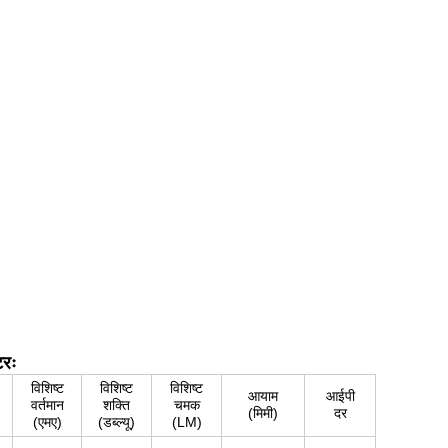
टरः
विशिष्ट
विशिष्ट
विशिष्ट
आयाम
आईपी
वर्तमान
शक्ति
चमक
(मिमी)
दर
(एमए)
(डब्ल्यू)
(LM)