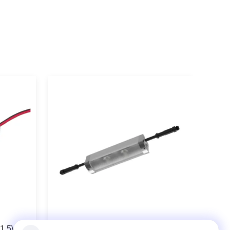
म 1.5W
IP67 रैखिक एलईडी हैंडरेल लाइटिंग सिस्टम