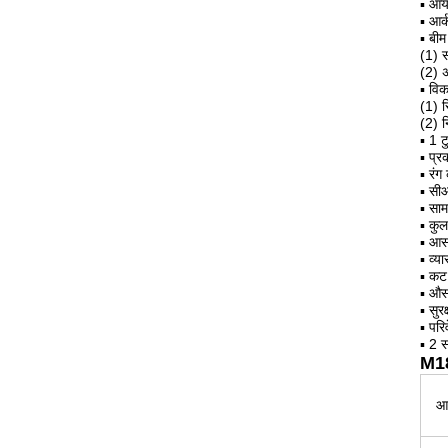
▪ आय
▪ आर्
▪ बी
(1) 
(2) 
▪ विक
(1) 
(2) 
▪ 1 
▪ प्
▪ रं
▪ सी
▪ साम
▪ कु
▪ आस
▪ व्य
▪ कट
▪ औस
▪ सुर
▪ पर
▪ 2 स
M18
आइ