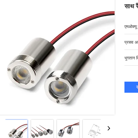
साथ र
एमओक्यू:
प्रसव अ
भुगतान व
स