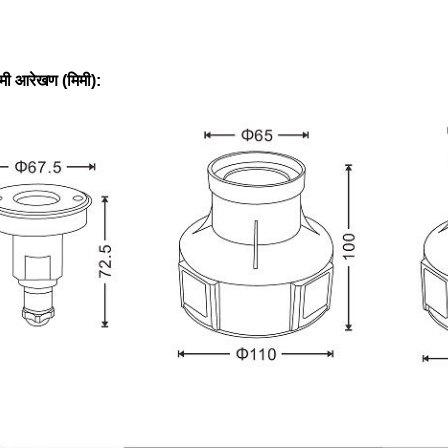
ी आरेखण (मिमी):