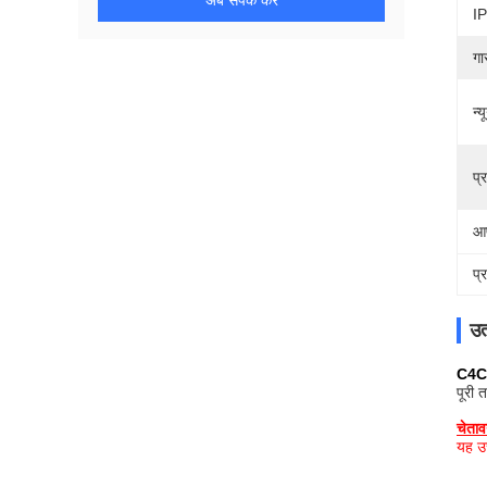
अब संपर्क करें
IP
गा
न्
प्
आप
प्
उत
C4C0
पूरी 
चेताव
यह उच