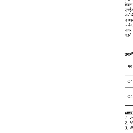
केबल
एलईड
पीसीब
ड्रा
आवेद
पावर
बढ़ते
तकनी
मद 
C4
C4
ध्यान द
1. रं
2. वि
3. पी