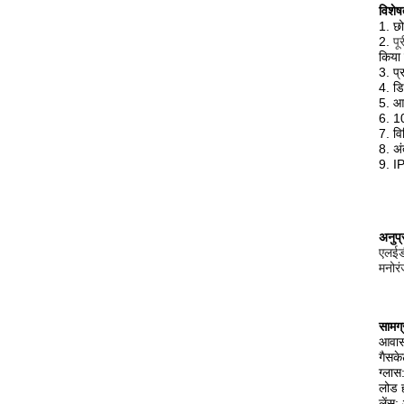
विशेष
1. छो
2.
पू
किया
3. प्
4.
डि
5. आ
6. 10
7. वि
8. अं
9. IP
अनुप्
एलईडी
मनोरं
सामग्र
आवास
गैसके
ग्लास
लोड ह
लेंस: