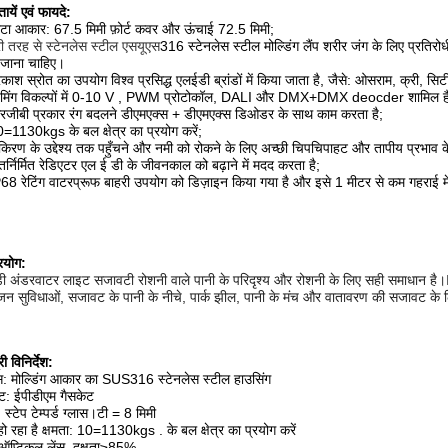
तायें एवं फायदे:
टा आकार: 67.5 मिमी फ़ोर्ट कवर और ऊंचाई 72.5 मिमी;
री तरह से स्टेनलेस स्टील एसयूएस
316 स्टेनलेस स्टील मोल्डिंग लैंप शरीर जंग के लिए प्रतिरो
 जाना चाहिए।
रकाश स्रोत का उपयोग विश्व प्रसिद्ध एलईडी ब्रांडों में किया जाता है, जैसे: ओसराम, क्री,
मिंग विकल्पों में 0-10 V , PWM प्रोटोकॉल, DALI और DMX+DMX deocder शामिल है
रजीबी प्रकार रंग बदलने डीएमएक्स + डीएमएक्स डिओडर के साथ काम करता है;
=1130kgs के बल क्षेत्र का प्रयोग करें;
किरण के उद्देश्य तक पहुँचने और नमी को रोकने के लिए अच्छी चिपचिपाहट और तापीय प्रभाव
तर्निर्मित रेडिएटर एल ई डी के जीवनकाल को बढ़ाने में मदद करता है;
68 रेटिंग वाटरप्रूफ बाहरी उपयोग को डिज़ाइन किया गया है और इसे 1 मीटर से कम गहराई में 
रयोग:
 अंडरवाटर लाइट सजावटी रोशनी वाले पानी के परिदृश्य और रोशनी के लिए सही समाधान है।IP68
जन सुविधाओं, सजावट के पानी के नीचे, पार्क झील, पानी के मंच और वातावरण की सजावट के
ी विनिर्देश:
: मोल्डिंग आकार का SUS316 स्टेनलेस स्टील हाउसिंग
ट: ईपीडीएम गैसकेट
: स्टेप टेम्पर्ड ग्लास।टी = 8 मिमी
ो रहा है क्षमता: 10=1130kgs . के बल क्षेत्र का प्रयोग करें
 ऑप्टिकल लेंस, दक्षता≥85%