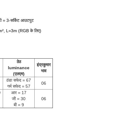
ी = 3-सर्किट आउटपुट
², L=3m (RGB के लिए)
ठेठ
इंद्रकुमार
luminance
भाव
(एलएम)
ठंडा सफेद = 67
06
गर्म सफेद = 57
9
आर = 17
जी = 30
06
बी = 9