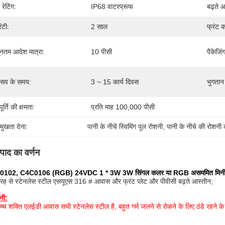
 रेटिंग:
IP68 वाटरप्रूफ
बढ़ते 
रंटी:
2 साल
फ्रंट 
यूनतम आदेश मात्रा:
10 पीसी
पैकेजिं
रसव के समय:
3 ~ 15 कार्य दिवस
भुगतान श
ूर्ति की क्षमता:
प्रति माह 100,000 पीसी
रमुखता देना:
पानी के नीचे स्विमिंग पूल रोशनी
, 
पानी के नीचे की रोशनी
्पाद का वर्णन
102, C4C0106 (RGB) 24VDC 1 * 3W 3W सिंगल कलर या RGB असममित मिनी R
तरह से स्टेनलेस स्टील एसयूएस 316 # आवास और फ्रंट प्लेट और पीवीसी बढ़ते आस्तीन;
नी:
्च शक्ति एलईडी आवास सभी स्टेनलेस स्टील है, बहुत गर्म जलने से रोकने के लिए ठंडे रहने क