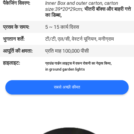
पैकेजिंग विवरण:
Inner Box and outer carton, carton
गुणवत्ता
size:39*20*29cm;
भीतरी बॉक्स और बाहरी गत्ते
का डिब्बा,
नियंत्रण
प्रसव के समय:
5 ~ 15 कार्य दिवस
संपर्क
भुगतान शर्तें:
टी/टी, एल/सी, वेस्टर्न यूनियन, मनीग्राम
करें
आपूर्ति की क्षमता:
प्रति माह 100,000 पीसी
हाइलाइट:
,
ग्राउंड गार्डन लाइट्स में दफन रोशनी का नेतृत्व किया
समाचार
in ground garden lights
मामलों
सबसे अच्छी कीमत
साइटमैप
गोपनीयता