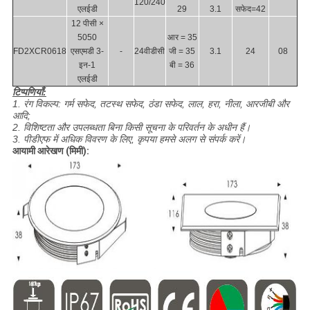
120/240
एलईडी
29
3.1
सफेद=42
12 पीसी ×
5050
आर = 35
FD2XCR0618
एसएमडी 3-
-
24वीडीसी
जी = 35
3.1
24
08
इन-1
बी = 36
एलईडी
टिप्पणियाँ:
1. रंग विकल्प: गर्म सफेद, तटस्थ सफेद, ठंडा सफेद, लाल, हरा, नीला, आरजीबी और
आदि;
2. विशिष्टता और उपलब्धता बिना किसी सूचना के परिवर्तन के अधीन हैं।
3. पीडीएफ में अधिक विवरण के लिए, कृपया हमसे अलग से संपर्क करें।
आयामी आरेखण (मिमी):