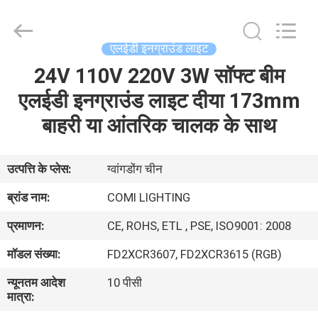
-
2026
COMI
LIGHTING
LIMITED.
एलईडी इनग्राउंड लाइट
All
Rights
Reserved.
24V 110V 220V 3W सॉफ्ट बीम
घर
एलईडी इनग्राउंड लाइट दीया 173mm
उत्पादों
बाहरी या आंतरिक चालक के साथ
हमारे
उत्पत्ति के प्लेस:
ग्वांगडोंग चीन
बारे
ब्रांड नाम:
COMI LIGHTING
में
प्रमाणन:
CE, ROHS, ETL , PSE, ISO9001: 2008
मॉडल संख्या:
FD2XCR3607, FD2XCR3615 (RGB)
कारखाना
न्यूनतम आदेश
10 पीसी
भ्रमण
मात्रा: