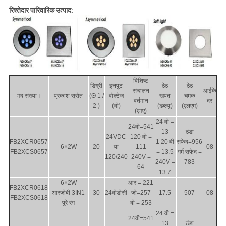
रिश्तेदार पारिवारिक उत्पाद:
विशिष्ट
डिग्री
इनपुट
ठेठ
ठेठ
संचालन
आईके
मद संख्या।
प्रकाश स्रोत
(Θ 1 /
वोल्टेज
खपत
चमक
वर्तमान
दर
2 )
(वी)
(डब्ल्यू)
(एलएम)
(एमए)
24 वी =
24वी=541
13
ठंडा
24VDC
120 वी =
FB2XCR0657
1 20 वी
सफेद=956
6×2W
20
या
111
08
FB2XCS0657
= 13.5
गर्म सफेद =
120/240
240V =
240V =
783
64
13.7
6×2W
आर = 221
FB2XCR0618
आरजीबी 3IN1
30
24वीडीसी
जी=257
17.5
507
08
FB2XCS0618
पूरे रंग
बी = 253
24 वी =
24वी=541
13
ठंडा