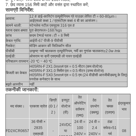
7. छेद व्यास 156 मिमी काटें और वसंत द्वारा स्थापित करें;
सामग्री विनिर्देश:
12 # डाई-कास्टिंग एल्यूमीनियम ग्रे पाउडर लेपित टी = 60-80μm।
आवास:
आईएसओ कक्षा 1 / एएसटीएम कक्षा 4 बी का आसंजन।
सामने थाली:
स्टेनलेस स्टील एसयूएस 316 एल #
ग्लास दबाव क्षमता
पूरा क्षेत्रफल=1687kgs
कांच
कदम टेम्पर्ड ग्लास।टी = 8 मिमी
केबल ग्रंथि:
आईपी-67 पीजी-9 पीवीसी
गैसकेट:
मोडिंग आकार की सिलिकॉन सील
पीसीबी
उत्कृष्ट गर्मी चालकता एल्यूमीनियम, गर्मी का गुणांक चालकता≥2.0w /mk
एलईडी:
ओसराम या क्री एसएमडी लो पावर एलईडी
परिचालन तापमान:
-20 ℃ ~ 40 ℃
H05RN-F 2X1.0mm
एल = 0.5 मीटर (कम वोल्टेज)
मैं
H05RN-F 3X1.0 मिमी
एल = 0.5 मीटर (उच्च वोल्टेज)
मैं
बिजली का केबल
H05RN-F 5X0.5mm
एल = 0.5 एम (24 वीडीसी आरजीबीडब्ल्यू के लिए)
मैं
पनरोक कनेक्टर के साथ
बढ़ते आस्तीन
नहीं
तकनीकी जानकारी:
ठेठ
डिग्री
इनपुट
ठेठ
ठेठ
ऑपरेटिंग
इंद्रकुमार
मद संख्या।
प्रकाश स्रोत
(Θ 1 /
वोल्टेज
उपभोग
चमक
वर्तमान
भाव
2 )
(वी)
(डब्ल्यू)
(एलएम)
(एमए)
36 पीसी ×
24 वी =
24 वी =
ठंडा
24VDC
2835
100
2.4
सफेद=51
FD2XCR0657
-
या
08
एसएमडी
240V =
240V =
गर्म