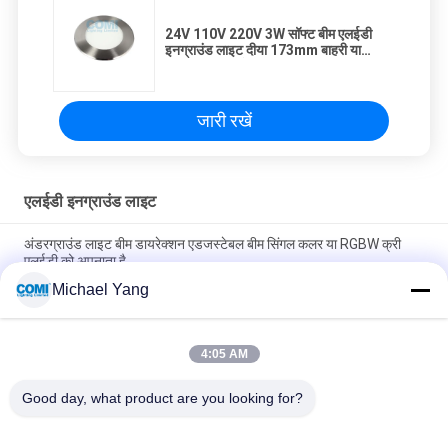
24V 110V 220V 3W सॉफ्ट बीम एलईडी
इनग्राउंड लाइट दीया 173mm बाहरी या
आंतरिक चालक के साथ
जारी रखें
एलईडी इनग्राउंड लाइट
अंडरग्राउंड लाइट बीम डायरेक्शन एडजस्टेबल बीम सिंगल कलर या RGBW क्री
एलईडी को अपनाता है
Michael Yang
आउटडोर अंडरग्राउंड लैंडस्केप लाइटिंग के लिए एलईडी इनग्राउंड अप लाइट डेप्थ
इल्यूमिनेंट 0- 10V DALI DMX512 IP67
4:05 AM
ग्राउंड आउटडोर लाइटिंग 20W क्री COB LED 105LM / W माउंटिंग स्लीव के
साथ Recessed;
Good day, what product are you looking for?
लोकप्रिय श्रेणियां
सभी