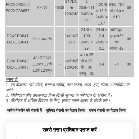
24VDC
1
FC2XCR0657
1 20 वी
सफेद=757
6×2W
45/35
या
20वी=111
08
FC2XCS0657
= 13.5
गर्म सफेद =
120/240
240V =
240V =
613
64
13.7
24 वी =
24 वी =
सीसीकूल
D2XCR3641
24वीडीसी
100
2.4
व्हाइट=51
36 × एकल रंग
-
08
D2XCS3641
240
240V =
240V =
गर्म
29
3.1
सफेद=42
आर = 35
48×RGBW
D2XCR4843
24वीडीसी
जी = 35
(12आर 12जी
-
3.4
24
08
D2XCS4843
120/240
बी = 36
12बी 12डब्लू)
डब्ल्यू = 35
ध्यान दें:
1. रंग विकल्प: गर्म सफेद, तटस्थ सफेद, ठंडा सफेद, लाल, हरा, नीला, आरजीबी और
आदि;
2. विशिष्टता और उपलब्धता बिना किसी सूचना के परिवर्तन के अधीन हैं।
3. पीडीएफ में अधिक विवरण के लिए, कृपया हमसे अलग से संपर्क करें।
जमीन में बगीचे की रोशनी में
भूमिगत रोशनी का नेतृत्व किया
दफन रोशनी का नेतृत्व किया
सबसे उत्तम प्रतिदान प्राप्त करें