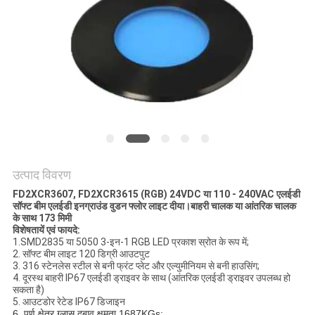
नीति
उत्पाद विवरण
FD2XCR3607, FD2XCR3615 (RGB) 24VDC या 110 - 240VAC एलईडी
सॉफ्ट बीम एलईडी इनग्राउंड वुडन फ्लोर लाइट दीया।बाहरी चालक या आंतरिक चालक
के साथ 173 मिमी
विशेषतायें एवं फायदे:
1.
SMD2835 या 5050 3-इन-1 RGB LED प्रकाश स्रोत के रूप में;
2. सॉफ्ट बीम लाइट 120 डिग्री आउटपुट
3. 316 स्टेनलेस स्टील से बनी फ्रंट प्लेट और एल्युमीनियम से बनी हाउसिंग;
4. दूरस्थ बाहरी IP67 एलईडी ड्राइवर के साथ (आंतरिक एलईडी ड्राइवर उपलब्ध हो
सकता है)
5. आउटडोर रेटेड IP67 डिजाइन
6.
पूर्ण क्षेत्र ग्लास दबाव क्षमता 1687KGs;