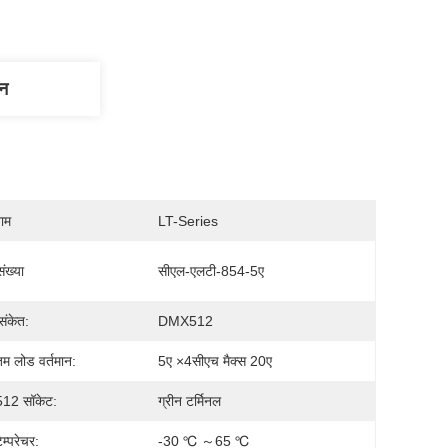
णन
नाम
LT-Series
ंख्या
सीएल-एलटी-854-5ए
संकेत:
DMX512
 लोड वर्तमान:
5ए ×4सीएच मैक्स 20ए
2 सॉकेट:
ग्रीन टर्मिनल
टेम्परेचर:
-30 ℃ ～65 ℃