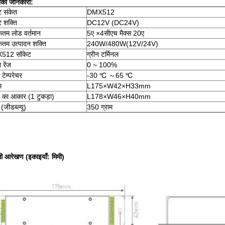
की जानकारी:
ट संकेत
DMX512
ट शक्ति
DC12V (DC24V)
तम लोड वर्तमान
5ए ×4सीएच मैक्स 20ए
तम उत्पादन शक्ति
240W/480W(12V/24V)
512 सॉकेट
ग्रीन टर्मिनल
 रेंज
0 ~ 100%
ग टेम्परेचर
-30 ℃ ～65 ℃
म
L175×W42×H33mm
ज का आकार (1 टुकड़ा)
L178×W46×H40mm
जीडब्ल्यू)
350 ग्राम
ी आरेखण (इकाइयाँ: मिमी)