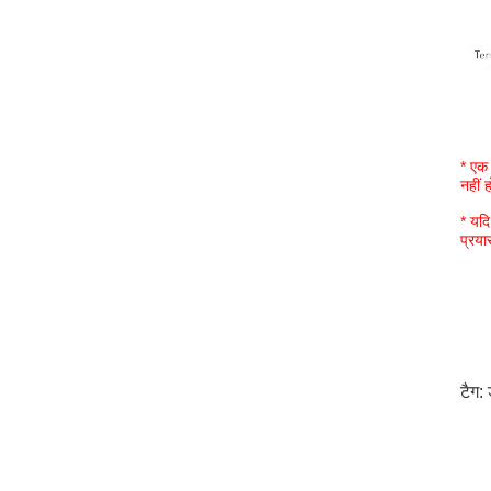
* एक 
नहीं 
* यदि
प्रया
टैग: