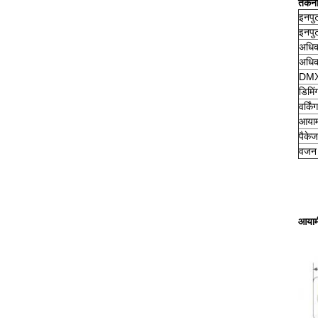
तकनी
इनपु
इनपु
अधिक
अधिक
DMX
डिमिंग
वर्किं
आया
पैके
वजन (
आयाम