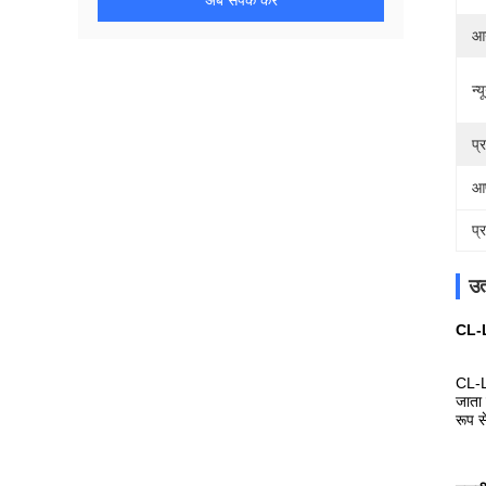
अब संपर्क करें
आ
न्
प्
आप
प्
उत
CL-L
CL-L
जाता 
रूप स