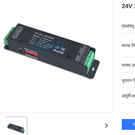
24V
एमओक्यू:
मानक पैक
प्रसव अ
भुगतान व
आपूर्ति क्
स