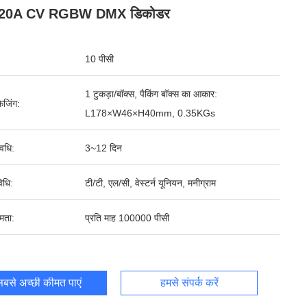
 20A CV RGBW DMX डिकोडर
10 पीसी
1 टुकड़ा/बॉक्स, पैकिंग बॉक्स का आकार:
ेजिंग:
L178×W46×H40mm, 0.35KGs
वधि:
3~12 दिन
िधि:
टी/टी, एल/सी, वेस्टर्न यूनियन, मनीग्राम
षमता:
प्रति माह 100000 पीसी
बसे अच्छी कीमत पाएं
हमसे संपर्क करें