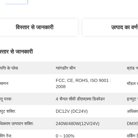
विस्तार से जानकारी
उत्पाद का वर्
स्तार से जानकारी
पत्ति के प्लेस
ग्वांगडोंग चीन
ब्रांड 
FCC, CE, ROHS, ISO 9001 : 
रमाणन
मॉडल स
2008
्तु परक:
4 चैनल सीवी डीएमएक्स डिकोडर
इनपुट 
पुट शक्ति:
DC12V (DC24V)
अधिकतम
िकतम उत्पादन शक्ति:
240W/480W(12V/24V)
DMX51
मिंग रेंज:
0 ~ 100%
वर्किंग 