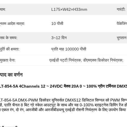
याम:
L175×W42×H33mm
गारंटी:
यूनतम आदेश मात्रा:
10 पीसी
पैकेजिं
रसव के समय:
3~12 दिन
भुगतान श
ूर्ति की क्षमता:
प्रति माह 100000 पीसी
रमुखता देना:
एलईडी पट्टी नियंत्रक
, 
डीएमएक्स डिकोडर नियंत्रक;
्पाद का वर्णन
T-854-5A 4Channels 12 ~ 24VDC मैक्स 20A 0 ~ 100% ग्रीन टर्मिनल DMX51
T-854-5A DMX-PWM डिकोडर यूनिवर्सल DMX512 डिजिटल सिग्नल को PWM सिग्नल में ब
है, प्रति चैनल 8 बिट ग्रे स्केल आउटपुट के साथ और यह 0-100% ब्राइटनेस डिमिंग रेंज ह
े एकल रंग, दो रंग, आरजीबी और आरजीबीडब्ल्यू एलईडी रोशनी नियंत्रण के लिए उपयोग किया