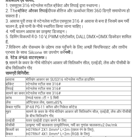
विशेषतायें एवं फायदे:
1. एसयूएस 316 स्टेनलेस स्टील ब्रैकेट और तिपाई द्वारा स्थापना।
2. The
ब्रैकेट और
का तिपाई
दीपक क्षैतिज और ऊर्ध्वाधर दिशा 360 डिग्री समायोज्य हो
सकता है।
3. आवास पूरी तरह से स्टेनलेस स्टील एसयूएस 316 # आवास से बना है जिसमें कम गर्मी
चालन है, इसे पानी के नीचे स्थापित किया जाना चाहिए।
4. गर्मी चालन आवास का उत्कृष्ट डिजाइन।
5. डिमिंग विकल्पों में 0-10 V, PWM प्रोटोकॉल, DALI, DMX+DMX डिकोडर शामिल
हैं;
7.
विकिरण और रोकथाम के उद्देश्य तक पहुँचने के लिए अच्छी चिपचिपाहट और तापीय
प्रभाव के साथ Silcone का उपयोग करें
नमी।
8. रेटेड IP68 वाटरप्रूफ।
9.
सामने के कवर के नीचे मोल्डिंग आकार की सिलिकॉन सील, एलईडी, लेंस और पीसीबी के
बीच सिलिकॉन गोंद
सामग्री विनिर्देश:
आवास
मोल्डिंग आकार का SUS316 स्टेनलेस स्टील हाउसिंग
ब्रैकेट
स्टेनलेस स्टील सस 316#
तिपाई
स्टेनलेस स्टील सस 316#
सामने का कवर
स्टेनलेस स्टील सस 316#
कांच
टेम्पर्ड ग्लास।टी = 5 मिमी
लेंस
ऑप्टिकल लेंस, दक्षता≥85%
केबल ग्रंथि
IP-68 PG-11 कॉपर और निकेल कोटेड
मुहर
सामने के कवर के नीचे मोल्डिंग आकार की सिलिकॉन सील, एलईडी, लेंस और पीसीबी
के बीच सिलिकॉन गोंद
एलईडी
पावर एलईडी टाइप करने के लिए
पीसीबी
उत्कृष्ट गर्मी चालकता एल्यूमीनियम, गर्मी का गुणांक चालकता≥2.0w/mk
बिजली का
H07RN-F 2X1.0mm² L=2m (एकल रंग के लिए),
केबल
H07RN-F 4X1.0mm² L=2m (RGB के लिए)