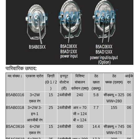
पारिवारिक उत्पाद:
मद संख्या।
प्रकाश स्रोत
डिग्री
इनपुट
विशिष्ट
ठेठ
ठेठ
आईके
(Θ 1 / 2
वोल्टेज
संचालन
खपत
चमक (एलएम)
दर
)
(वी)
वर्तमान (एमए)
(डब्ल्यू)
B5AB0316
3×2W
15
24वीडीसी
240
5.8
सीडब्ल्यू = 325
06
एकल रंग
WW=280
B5AB0318
3×2W 3-
25
24वीडीसी
आर = 70
7.7
155
06
इन-1
जी = 124
आरजीबी रंग
बी = 124
B5AC0616
6×2W
15
24वीडीसी
600
14.4
सीडब्ल्यू = 745
06
एकल रंग
WW=576