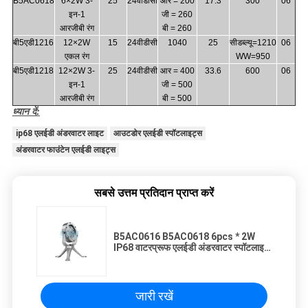
B5AC0618
6×2W 3-
25
24वीडीसी
आर = 200
17.3
300
06
इन-1
जी = 260
आरजीबी रंग
बी = 260
बी5एडी1216
12×2W
15
24वीडीसी
1040
25
सीडब्ल्यू=1210
06
एकल रंग
WW=950
बी5एडी1218
12×2W 3-
25
24वीडीसी
आर = 400
33.6
600
06
इन-1
जी = 500
आरजीबी रंग
बी = 500
ध्यान दें:
ip68 एलईडी अंडरवाटर लाइट
आउटडोर एलईडी स्पॉटलाइट्स
अंडरवाटर फाउंटेन एलईडी लाइट्स
सबसे उत्तम प्रतिदान प्राप्त करें
B5AC0616 B5AC0618 6pcs * 2W
IP68 वाटरप्रूफ एलईडी अंडरवाटर स्पॉटलाइट
SUS 316 स्टेनलेस स्टील से बना है
जारी रखें