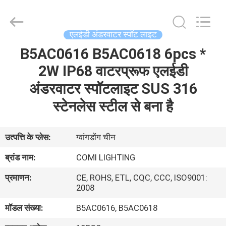
-
2026
COMI
LIGHTING
LIMITED.
एलईडी अंडरवाटर स्पॉट लाइट
All
Rights
Reserved.
B5AC0616 B5AC0618 6pcs *
घर
2W IP68 वाटरप्रूफ एलईडी
उत्पादों
अंडरवाटर स्पॉटलाइट SUS 316
स्टेनलेस स्टील से बना है
हमारे
बारे
उत्पत्ति के प्लेस:
ग्वांगडोंग चीन
में
ब्रांड नाम:
COMI LIGHTING
प्रमाणन:
CE, ROHS, ETL, CQC, CCC, ISO9001:
कारखाना
2008
भ्रमण
मॉडल संख्या:
B5AC0616, B5AC0618