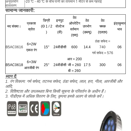
अनुप्रयोग
-20 ℃ - 40 ℃ के बीच पानी का तापमान 1 मीटर से कम गहराई
वातावरण
सामान्य जानकारी:
ठेठ
डिग्री
इनपुट
ठेठ
ठेठ
प्रकाश
ऑपरेटिंग
इंद्रकुमार
मद संख्या।
(Θ 1 / 2
वोल्टेज
उपभोग
चमक
स्रोत
वर्तमान
भाव
)
(वी)
(डब्ल्यू)
(एलएम)
(एमए)
ठंडा सफेद =
6×2W
B5AC0616
15°
24वीडीसी
600
14.4
740
06
एकल रंग
गर्म सफेद = 576
आर = 200
6×3W
B5AC0618
25°
24वीडीसी
जी = 260
17.5
300
06
आरजीबी रंग
बी = 260
ध्यान दें:
1. रंग विकल्प: गर्म सफेद, तटस्थ सफेद, ठंडा सफेद, लाल, हरा, नीला, आरजीबी और
आदि;
2. विशिष्टता और उपलब्धता बिना किसी सूचना के परिवर्तन के अधीन हैं।
3. पीडीएफ में अधिक विवरण के लिए, कृपया हमसे अलग से संपर्क करें।