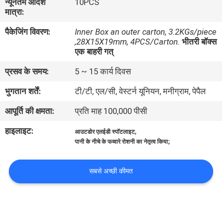
न्यूनतम आदेश
10PCS
गुणवत्ता
मात्रा:
नियंत्रण
पैकेजिंग विवरण:
Inner Box an outer carton, 3.2KGs/piece
,28X15X19mm, 4PCS/Carton.
भीतरी बॉक्स
एक बाहरी गत्
संपर्क
प्रसव के समय:
5 ~ 15 कार्य दिवस
करें
भुगतान शर्तें:
टी/टी, एल/सी, वेस्टर्न यूनियन, मनीग्राम, पेपैल
समाचार
आपूर्ति की क्षमता:
प्रति माह 100,000 पीसी
हाइलाइट:
,
आउटडोर एलईडी स्पॉटलाइट
मामलों
पानी के नीचे के फव्वारे रोशनी का नेतृत्व किया;
साइटमैप
सबसे अच्छी कीमत
गोपनीयता