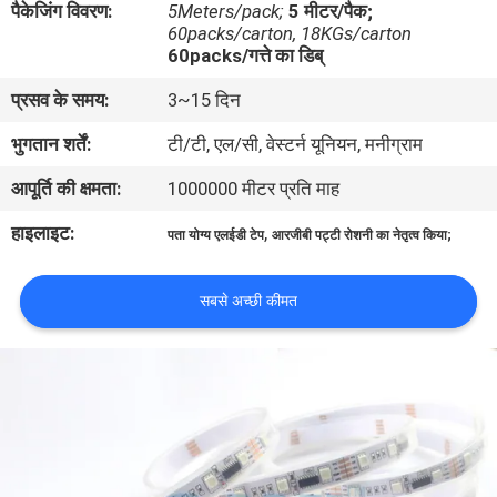
पैकेजिंग विवरण:
5Meters/pack;
5 मीटर/पैक;
गुणवत्ता
60packs/carton, 18KGs/carton
60packs/गत्ते का डिब्
नियंत्रण
प्रसव के समय:
3~15 दिन
संपर्क
भुगतान शर्तें:
टी/टी, एल/सी, वेस्टर्न यूनियन, मनीग्राम
करें
आपूर्ति की क्षमता:
1000000 मीटर प्रति माह
हाइलाइट:
,
पता योग्य एलईडी टेप
आरजीबी पट्टी रोशनी का नेतृत्व किया;
समाचार
सबसे अच्छी कीमत
मामलों
साइटमैप
गोपनीयता