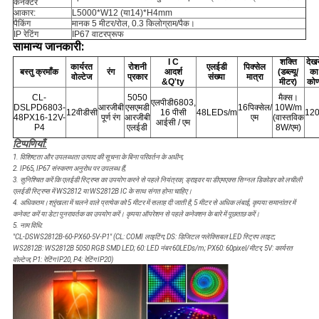
कनेक्टर
आकार:
L5000*W12 (या14)*H4mm
पैकिंग
मानक 5 मीटर/रोल, 0.3 किलोग्राम/पैक।
IP रेटिंग
IP67 वाटरप्रूफ
सामान्य जानकारी:
I C
शक्ति
देखन
कार्यरत
रोशनी
एलईडी
पिक्सेल
बस्तु क्रमाँक
रंग
आदर्श
(डब्ल्यू/
का
वोल्टेज
प्रकार
संख्या
मात्रा
&Q'ty
मीटर)
को
CL-
5050
मैक्स।
एलपीडी6803,
DSLPD6803-
आरजीबी
एसएमडी
16पिक्सेल/
10W/m
12वीडीसी
16 पीसी
48LEDs/m
120
48PX16-12V-
पूर्ण रंग
आरजीबी
एम
(वास्तविक
आईसी / एम
P4
एलईडी
8W/एम)
टिप्पणियाँ:
1. विशिष्टता और उपलब्धता
उत्पाद की
सूचना के बिना परिवर्तन के अधीन;
2. IP65, IP67 संस्करण अनुरोध पर उपलब्ध हैं;
3. सुनिश्चित करें कि एलईडी स्ट्रिप्स का उपयोग करने से पहले नियंत्रक, ड्राइवर या डीएमएक्स सिग्नल डिकोडर को लचीली
एलईडी स्ट्रिप्स में WS2812 या WS2812B IC के साथ संगत होना चाहिए।
4. अधिकतम।श्रृंखला में चलने वाले प्रत्येक को 5 मीटर में सलाह दी जाती है, 5 मीटर से अधिक लंबाई, कृपया समानांतर में
कनेक्ट करें या डेटा पुनरावर्तक का उपयोग करें। कृपया ऑपरेशन से पहले कनेक्शन के बारे में पूछताछ करें।
5. नाम विधि:
"
CL-DSWS2812B-60-PX60-5V-P1" (CL: COMI लाइटिंग; DS: डिजिटल फ्लेक्सिबल LED स्ट्रिप लाइट;
WS2812B: WS2812B 5050 RGB SMD LED; 60: LED नंबर 60LEDs/m; PX60: 60pixel/मीटर; 5V: कार्यरत
वोल्टेज;
P1: रेटिंग IP20, P4: रेटिंग IP20
)