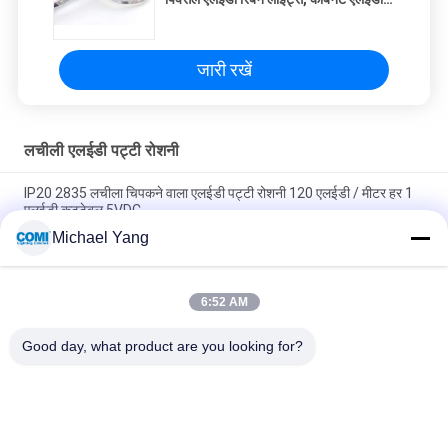
टेप लाइटिंग के तहत
जारी रखें
लचीली एलईडी पट्टी रोशनी
IP20 2835 लचीला चिपकने वाला एलईडी पट्टी रोशनी 120 एलईडी / मीटर हर 1
एलईडी कटटेबल 5VDC
Michael Yang
क्लास ए फ्लेक्सिबल एलईडी स्ट्रिप लाइट्स इन पेल येलो 3500 - 4000K CRI 80
14.4W / M
6:52 AM
Dimmable मल्टी कलर RGBW 4 इन 1 5050 फ्लेक्सिबल एलईडी स्ट्रिप
लाइट्स 300 LED / 5Meters
Good day, what product are you looking for?
लोकप्रिय श्रेणियां
सभी
एलईडी अंडरवाटर पूल 