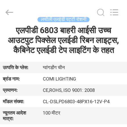
-
2026
COMI
LIGHTING
LIMITED.
लचीली एलईडी पट्टी रोशनी
All
Rights
Reserved.
एलपीडी 6803 बाहरी आईसी उच्च
घर
आउटपुट पिक्सेल एलईडी रिबन लाइट्स,
उत्पादों
कैबिनेट एलईडी टेप लाइटिंग के तहत
हमारे
उत्पत्ति के प्लेस:
ग्वांगडोंग चीन
बारे
ब्रांड नाम:
COMI LIGHTING
में
प्रमाणन:
CE,ROHS, ISO 9001: 2008
मॉडल संख्या:
CL-DSLPD6803-48PX16-12V-P4
कारखाना
न्यूनतम आदेश
100 मीटर
भ्रमण
मात्रा: