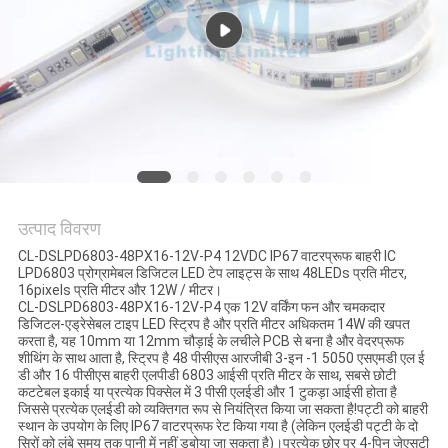
नीति
उत्पाद विवरण
CL-DSLPD6803-48PX16-12V-P4 12VDC IP67 वाटरप्रूफ बाहरी IC
LPD6803 प्रोग्रामेबल डिजिटल LED टेप लाइट्स के साथ 48LEDs प्रति मीटर,
16pixels प्रति मीटर और 12W / मीटर।
CL-DSLPD6803-48PX16-12V-P4 एक 12V वर्किंग फन और चमकदार
डिजिटल-एड्रेसेबल टाइप LED स्ट्रिप है और प्रति मीटर अधिकतम 14W की खपत
करता है, यह 10mm या 12mm चौड़ाई के लचीले PCB से बना है और वेदरप्रूफ
शीथिंग के साथ आता है, स्ट्रिप है 48 पीसीएस आरजीबी 3-इन -1 5050 एसएमडी एल ई
डी और 16 पीसीएस बाहरी एलपीडी 6803 आईसी प्रति मीटर के साथ, सबसे छोटी
कटटेबल इकाई या प्रत्येक पिक्सेल में 3 पीसी एलईडी और 1 टुकड़ा आईसी होता है
जिससे प्रत्येक एलईडी को व्यक्तिगत रूप से नियंत्रित किया जा सकता है!पट्टी को बाहरी
स्थान के उपयोग के लिए IP67 वाटरप्रूफ रेट किया गया है (लेकिन एलईडी पट्टी के दो
सिरों को लंबे समय तक पानी में नहीं डुबोया जा सकता है)।प्रत्येक छोर पर 4-पिन जेएसटी