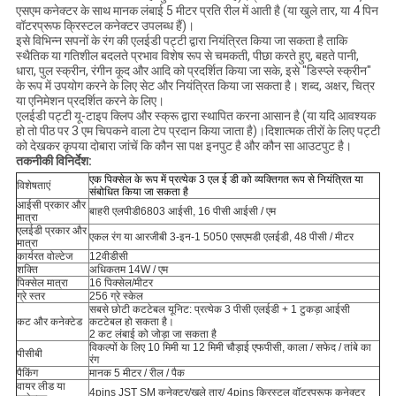
एसएम कनेक्टर के साथ मानक लंबाई 5 मीटर प्रति रील में आती है (या खुले तार, या 4 पिन
वॉटरप्रूफ क्रिस्टल कनेक्टर उपलब्ध हैं)।
इसे विभिन्न सपनों के रंग की एलईडी पट्टी द्वारा नियंत्रित किया जा सकता है ताकि
स्थैतिक या गतिशील बदलते प्रभाव विशेष रूप से चमकती, पीछा करते हुए, बहते पानी,
धारा, पुल स्क्रीन, रंगीन कूद और आदि को प्रदर्शित किया जा सके, इसे "डिस्प्ले स्क्रीन"
के रूप में उपयोग करने के लिए सेट और नियंत्रित किया जा सकता है। शब्द, अक्षर, चित्र
या एनिमेशन प्रदर्शित करने के लिए।
एलईडी पट्टी यू-टाइप क्लिप और स्क्रू द्वारा स्थापित करना आसान है (या यदि आवश्यक
हो तो पीठ पर 3 एम चिपकने वाला टेप प्रदान किया जाता है)।दिशात्मक तीरों के लिए पट्टी
को देखकर कृपया दोबारा जांचें कि कौन सा पक्ष इनपुट है और कौन सा आउटपुट है।
तकनीकी विनिर्देश:
एक पिक्सेल के रूप में प्रत्येक 3 एल ई डी को व्यक्तिगत रूप से नियंत्रित या
विशेषताएं
संबोधित किया जा सकता है
आईसी प्रकार और
बाहरी एलपीडी6803 आईसी, 16 पीसी आईसी / एम
मात्रा
एलईडी प्रकार और
एकल रंग या आरजीबी 3-इन-1 5050 एसएमडी एलईडी, 48 पीसी / मीटर
मात्रा
कार्यरत वोल्टेज
12वीडीसी
शक्ति
अधिकतम 14W / एम
पिक्सेल मात्रा
16 पिक्सेल/मीटर
ग्रे स्तर
256 ग्रे स्केल
सबसे छोटी कटटेबल यूनिट: प्रत्येक 3 पीसी एलईडी + 1 टुकड़ा आईसी
कट और कनेक्टेड
कटटेबल हो सकता है।
2 कट लंबाई को जोड़ा जा सकता है
विकल्पों के लिए 10 मिमी या 12 मिमी चौड़ाई एफपीसी, काला / सफेद / तांबे का
पीसीबी
रंग
पैकिंग
मानक 5 मीटर / रील / पैक
वायर लीड या
4pins JST SM कनेक्टर/खुले तार/ 4pins क्रिस्टल वॉटरप्रूफ कनेक्टर