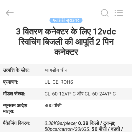
-
2026
COMI
LIGHTING
LIMITED.
एलईडी ड्राइवर
All
Rights
Reserved.
3 वितरण कनेक्टर के लिए 12vdc
घर
स्विचिंग बिजली की आपूर्ति 2 पिन
उत्पादों
कनेक्टर
हमारे
उत्पत्ति के प्लेस:
ग्वांगडोंग चीन
बारे
प्रमाणन:
UL, CE, ROHS
में
मॉडल संख्या:
CL-60-12VP-C और CL-60-24VP-C
न्यूनतम आदेश
400 पीसी
कारखाना
मात्रा:
भ्रमण
पैकेजिंग विवरण:
0.38KGs/piece;
0.38 किलो / टुकड़ा;
50pcs/carton/20KGS.
50 पीसी / दफ़्ती /