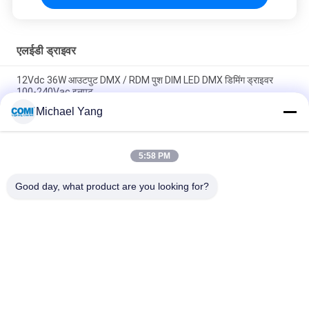
एलईडी ड्राइवर
12Vdc 36W आउटपुट DMX / RDM पुश DIM LED DMX डिमिंग ड्राइवर
100-240Vac इनपुट
Michael Yang
24Vdc 75W DALI / पुश डिम DALI LED Dimmable ड्राइवर 110 -
240Vac इनपुट के साथ
5:58 PM
110 - 240Vac इनपुट पीएफ के साथ 12V 75W आउटपुट DALI Dimmable
LED ड्राइवर> 0.99
Good day, what product are you looking for?
लोकप्रिय श्रेणियां
सभी
एलईडी अंडरवाटर पूल 
एलईडी इनग्राउंड लाइट
लाइट्स
एलईडी लैंडस्केप स्पॉट 
एलईडी हैंडल लाइट्स
लाइट्स