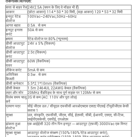
तकनीकी विनिर्देश:
सत्ता से बाहर रेंज
24V2.5A (चयन के लिए वे मॉडल भी हैं)
आकार
(छोटा आकार) 114 * 50 * 30 मिमी, (बड़ा आकार) 120 * 53 * 32 मिमी
इनपुट रेटेड
100Vac~240Vac,50Hz~60Hz
वोल्टेज
आगत बहाव
0.5A . से कम
इनपुट इनरश
50A से कम
करंट
क्षमता
रेटेड वोल्टेज पर 80% (न्यूनतम)
डीसी आउटपुट
24V ± 5% (विकल्प)
वोल्टेज
डीसी आउटपुट
2.5ए (विकल्प)
करंट
डीसी आउटपुट
60W (वैकल्पिक)
पावर
लीकेज करंट
5mA से कम
अतिरिक्त
0.5w . से कम
बिजली
डीसी कनेक्टर
5.5*2.1*10mm (वैकल्पिक)
डीसी केबल
1.5m 2464UL 22AWG केबल (वैकल्पिक)
लहर और शोर
20MHz बैंडविड्थ के साथ पूर्ण सड़क पर 120Mv से कम
विलंब समय चालू
3S से कम (AC: 110V और पूरा लोड)
करें
प्रमाण पत्र
सीई जीएस उल / सीयूएल एफसीसी आरओएचएस एसएए पीएसई टीयूवीजीएस केसी
क्लास 1
सुरक्षा
उल, संस्कृति, एफसीसी, जीएस, सीई, ईएमसी, सीबी, ईआरपी, एसएए, सी-टिक,
एमईपीएसकेसी, एसपीई, एनओएम
ढांकता हुआ
एक आईईसी 320 तीन पिन इनपुट --- आउटपुट (एफजी) 3000Vac एक मिनट
वोल्टेज
सुरक्षा सुरक्षा
आउटपुट वोल्टेज संरक्षण (150%-180% रेटेड आउटपुट करंट),