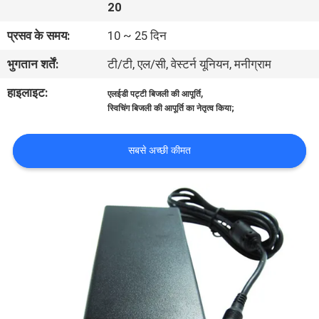
20
गुणवत्ता
प्रसव के समय:
10 ~ 25 दिन
नियंत्रण
भुगतान शर्तें:
टी/टी, एल/सी, वेस्टर्न यूनियन, मनीग्राम
संपर्क
हाइलाइट:
,
एलईडी पट्टी बिजली की आपूर्ति
करें
स्विचिंग बिजली की आपूर्ति का नेतृत्व किया;
सबसे अच्छी कीमत
समाचार
मामलों
साइटमैप
गोपनीयता