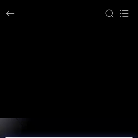
-
2026
COMI
LIGHTING
LIMITED.
All
Rights
Reserved.
घर
उत्पादों
हमारे
बारे
में
कारखाना
भ्रमण