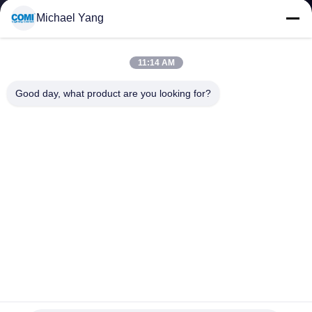
गुणवत्ता
Michael Yang
नियंत्रण
11:14 AM
संपर्क
Good day, what product are you looking for?
करें
समाचार
मामलों
साइटमैप
100LM/W IK10 बाहरी एलईडी फ्लड लाइट्स RGBW DMX आउटडोर
गोपनीयता
लैंडस्केप लाइटिंग