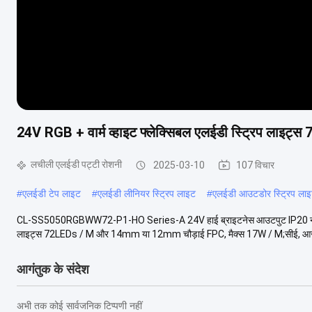
24V RGB + वार्म व्हाइट फ्लेक्सिबल एलईडी स्ट्रिप लाइट्
लचीली एलईडी पट्टी रोशनी
2025-03-10
107 विचार
#
एलईडी टेप लाइट
#
एलईडी लीनियर स्ट्रिप लाइट
#
एलईडी आउटडोर स्ट्रिप लाइ
CL-SS5050RGBWW72-P1-HO Series-A 24V हाई ब्राइटनेस आउटपुट IP20 नॉनवा
लाइट्स 72LEDs / M और 14mm या 12mm चौड़ाई FPC, मैक्स 17W / M;सीई, आर
आगंतुक के संदेश
अभी तक कोई सार्वजनिक टिप्पणी नहीं