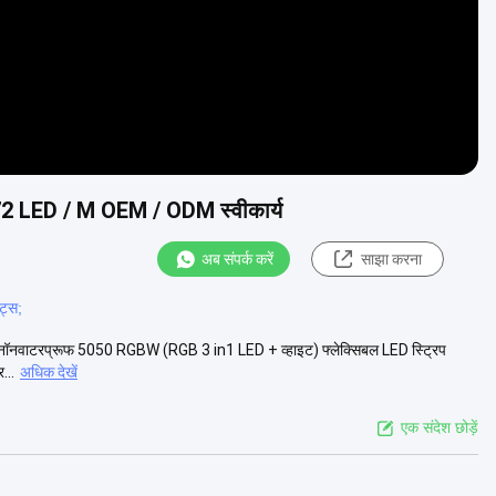
स 72 LED / M OEM / ODM स्वीकार्य
अब संपर्क करें
साझा करना
ट्स;
टरप्रूफ 5050 RGBW (RGB 3 in1 LED + व्हाइट) फ्लेक्सिबल LED स्ट्रिप
...
अधिक देखें
एक संदेश छोड़ें