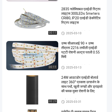
2835 फ्लेक्सिबल एलईडी स्ट्रिप
लाइट्स 300LEDs 5meters
CRI80, IP20 एलईडी डेकोरेटिव
स्ट्रिप लाइट्स
लचीली एलईडी पट्टी रोशनी
00:11
2025-03-10
उच्च सीआरआई 90 + उच्च
तीव्रता 2216 लचीली एलईडी
पट्टी रोशनी अल्ट्रा पतली 0.55
मिमी
लचीली एलईडी पट्टी रोशनी
00:11
2025-03-13
24W आउटडोर एलईडी बोलार्ड
लाइट 360° प्रकाश उत्सर्जन के
साथ पथों, खुली जगहों और ड्राइववे
की चमक मुक्त रोशनी के लिए
एलईडी बोलार्ड लाइट्स
00:29
2025-03-31
यूरोपीय पी-क्लास मानक पैदल