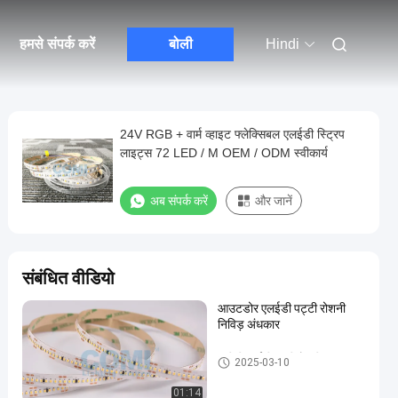
हमसे संपर्क करें
बोली
Hindi
24V RGB + वार्म व्हाइट फ्लेक्सिबल एलईडी स्ट्रिप
लाइट्स 72 LED / M OEM / ODM स्वीकार्य
अब संपर्क करें
और जानें
संबंधित वीडियो
आउटडोर एलईडी पट्टी रोशनी
निविड़ अंधकार
लचीली एलईडी पट्टी रोशनी
2025-03-10
01:14