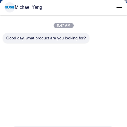
गुणवत्ता
Michael Yang
नियंत्रण
8:47 AM
संपर्क
Good day, what product are you looking for?
करें
समाचार
मामलों
साइटमैप
2835 लगातार चालू फ्लेक्सिबल एलईडी स्ट्रिप लाइट्स 24वी 14.4 डब्ल्यू /
गोपनीयता
मीटर आईपी67 वेदरप्रूफ