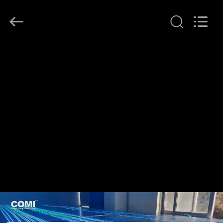
-
2026
COMI
LIGHTING
LIMITED.
All
Rights
Reserved.
घर
उत्पादों
हमारे
बारे
में
कारखाना
भ्रमण