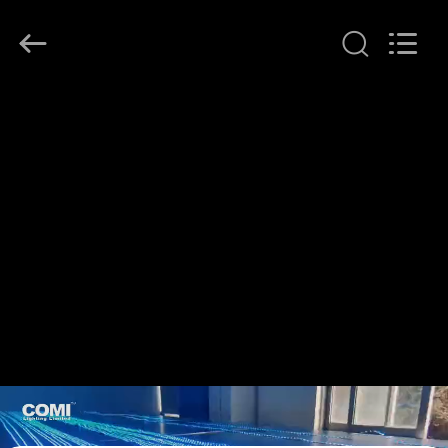
-
2026
COMI
LIGHTING
LIMITED.
All
Rights
Reserved.
घर
उत्पादों
हमारे
बारे
में
कारखाना
भ्रमण