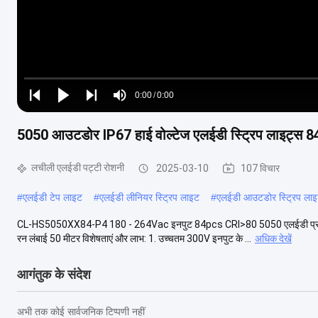
Loaded
:
0%
0:00
/
0:00
Play
Play
Play
Mute
Current
Duration
next
next
5050 आउटडोर IP67 हाई वोल्टेज एलईडी स्ट्रिप लाइट्स 
Time
लचीली एलईडी पट्टी रोशनी
2025-03-10
107 विचार
#
एलईडी टेप लाइट
#
एलईडी लीनियर स्ट्रिप लाइट
#
एलईडी आउटडोर स्ट्रिप लाइ
CL-HS5050XX84-P4 180 - 264Vac इनपुट 84pcs CRI>80 5050 एलईडी प्रति मीटर
रन लंबाई 50 मीटर विशेषताएं और लाभ: 1. उच्चतम 300V इनपुट के ...
अधिक देखें
आगंतुक के संदेश
अभी तक कोई सार्वजनिक टिप्पणी नहीं