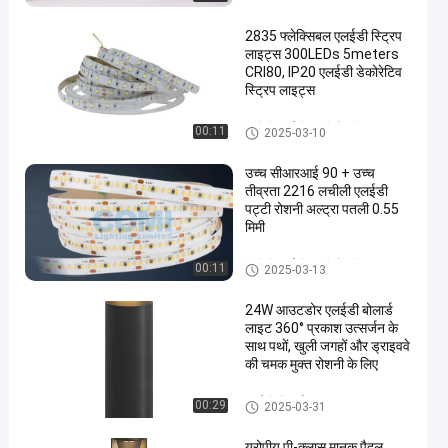
2835 फ्लेक्सिबल एलईडी स्ट्रिप
लाइट्स 300LEDs 5meters
CRI80, IP20 एलईडी डेकोरेटिव
स्ट्रिप लाइट्स
लचीली एलईडी पट्टी रोशनी
00:11
2025-03-10
en
उच्च सीआरआई 90 + उच्च
तीव्रता 2216 लचीली एलईडी
पट्टी रोशनी अल्ट्रा पतली 0.55
मिमी
लचीली एलईडी पट्टी रोशनी
00:11
2025-03-13
24W आउटडोर एलईडी बोलार्ड
लाइट 360° प्रकाश उत्सर्जन के
साथ पथों, खुली जगहों और ड्राइववे
की चमक मुक्त रोशनी के लिए
एलईडी बोलार्ड लाइट्स
00:29
2025-03-31
यूरोपीय पी-क्लास मानक पैदल