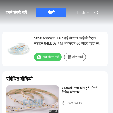
हमसे संपर्क करें
बोली
Hindi
5050 आउटडोर IP67 हाई वोल्टेज एलईडी स्ट्रिप
लाइट्स 84LEDs / M अधिकतम 50 मीटर प्रति रन
लंबाई
अब संपर्क करें
और जानें
संबंधित वीडियो
आउटडोर एलईडी पट्टी रोशनी
निविड़ अंधकार
लचीली एलईडी पट्टी रोशनी
2025-03-10
01:14