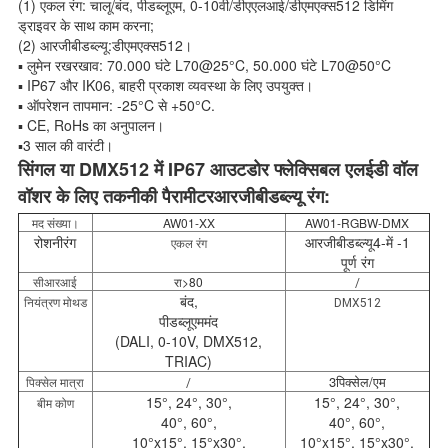
(1) एकल रंग: चालू/बंद, पीडब्लूएम, 0-10वी/डीएएलआई/डीएमएक्स512 डिमिंग
ड्राइवर के साथ काम करना;
(2) आरजीबीडब्ल्यू:डीएमएक्स512।
▪ लुमेन रखरखाव: 70.000 घंटे L70@25°C, 50.000 घंटे L70@50°C
▪ IP67 और IK06, बाहरी प्रकाश व्यवस्था के लिए उपयुक्त।
▪ ऑपरेशन तापमान: -25°C से +50°C.
▪ CE, RoHs का अनुपालन।
▪3 साल की वारंटी।
सिंगल या DMX512 में IP67 आउटडोर फ्लेक्सिबल एलईडी वॉल
वॉशर के लिए तकनीकी पैरामीटर
आरजीबीडब्ल्यू रंग:
AW01-XX
AW01-RGBW-DMX
मद संख्या।
रोशनी
रंग
आरजीबीडब्ल्यू
4-में -1
एकल रंग
पूर्ण रंग
रा>80
सीआरआई
/
बंद,
नियंत्रण मोथड
DMX512
पीडब्लूएम
मंद
(DALI, 0-10V, DMX512,
TRIAC)
3पिक्सेल/एम
पिक्सेल मात्रा
/
15°, 24°, 30°,
15°, 24°, 30°,
बीम कोण
40°, 60°,
40°, 60°,
10°x15°, 15°x30°,
10°x15°, 15°x30°,