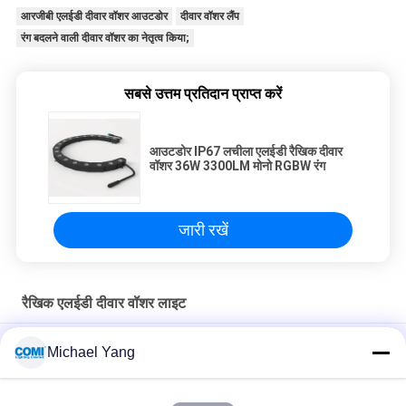
आरजीबी एलईडी दीवार वॉशर आउटडोर
दीवार वॉशर लैंप
रंग बदलने वाली दीवार वॉशर का नेतृत्व किया;
सबसे उत्तम प्रतिदान प्राप्त करें
आउटडोर IP67 लचीला एलईडी रैखिक दीवार
वॉशर 36W 3300LM मोनो RGBW रंग
जारी रखें
रैखिक एलईडी दीवार वॉशर लाइट
आउटडोर के लिए 24VDC 125LM / W रैखिक एलईडी वॉल वॉशर लाइट RGB
Michael Yang
DMX
19.2W / M 24VDC फ्लेक्सिबल एलईडी वॉल वॉशर RGB DMX सममित असममित