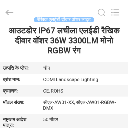
-
2026
COMI
LIGHTING
LIMITED.
रैखिक एलईडी दीवार वॉशर लाइट
All
Rights
Reserved.
आउटडोर IP67 लचीला एलईडी रैखिक
घर
दीवार वॉशर 36W 3300LM मोनो
उत्पादों
RGBW रंग
हमारे
उत्पत्ति के प्लेस:
चीन
बारे
ब्रांड नाम:
COMI Landscape Lighting
में
प्रमाणन:
CE, ROHS
मॉडल संख्या:
सीएल-AW01-XX, सीएल-AW01-RGBW-
कारखाना
DMX
भ्रमण
न्यूनतम आदेश
50 मीटर
मात्रा: