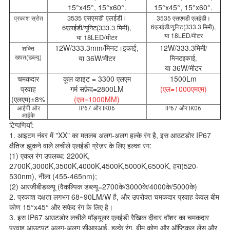
15°x45°, 15°x60°.
15°x45°, 15°x60°.
3535 एसएमडी एलईडी।
3535 एसएमडी एलईडी।
प्रकाश स्रोत
6एलईडी/यूनिट
(333.3 मिमी),
6एलईडी/यूनिट
(333.3 मिमी),
या 18LED/मीटर
या 18LED/मीटर
12W/333.3mm/मिनट।इकाई,
12W/333.3मिमी
/
शक्ति
खपत(डब्ल्यू)
या 36W/मीटर
मिनटइकाई,
या 36W/मीटर
चमकदार
कूल व्हाइट = 3300 एलएम
1500Lm
प्रवाह
गर्म सफ़ेद=2800LM
(एल=1000एमएम)
(एलएम)±8%
(एल=
1000MM)
आईपी ​​और
IP67 और IK06
IP67 और IK06
आईके
टिप्पणियाँ:
1. आइटम नंबर में "XX" का मतलब अलग-अलग हल्के रंग है, इस आउटडोर IP67
क्षैतिज झुकने वाले लचीले एलईडी ग्रेज़र के लिए हल्का रंग:
(1) एकल रंग उपलब्ध: 2200K,
2700K,3000K,3500K,4000K,4500K,5000K,6500K, हरा(520-
530nm), नीला (455-465nm);
(2) आरजीबीडब्ल्यू (वैकल्पिक डब्ल्यू=2700के/3000के/4000के/5000के)
2. प्रकाश दक्षता लगभग 68~90LM/W है, और उपरोक्त चमकदार प्रवाह केवल बीम
कोण 15°x45° और सफेद रंग के लिए है।
3. इस IP67 आउटडोर लचीले मॉड्यूलर एलईडी रैखिक दीवार वॉशर का चमकदार
प्रवाह आउटपुट अलग-अलग सीआरआई, हल्के रंग, बीम कोण और ऑप्टिकल लेंस और