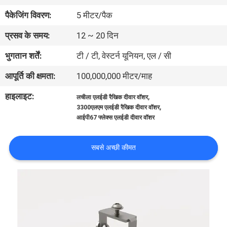
गुणवत्ता
पैकेजिंग विवरण:
5 मीटर/पैक
नियंत्रण
प्रसव के समय:
12 ~ 20 दिन
भुगतान शर्तें:
टी / टी, वेस्टर्न यूनियन, एल / सी
संपर्क
आपूर्ति की क्षमता:
100,000,000 मीटर/माह
करें
हाइलाइट:
,
लचीला एलईडी रैखिक दीवार वॉशर
,
3300एलएम एलईडी रैखिक दीवार वॉशर
समाचार
आईपी67 फ्लेक्स एलईडी दीवार वॉशर
मामलों
सबसे अच्छी कीमत
साइटमैप
गोपनीयता