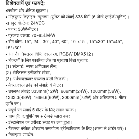
विशेषतायें एवं फायदे:
▪
लचीला और क्षैतिज झुकना।
▪ मॉड्यूलर डिज़ाइन: न्यूनतम।यूनिट की लंबाई 333 मिमी (6 पीसी एलईडी/यूनिट)।
▪इनपुट वोल्टेज: 24VDC
▪ पावर: 36W/मीटर।
▪ प्रकाश दक्षता: 70~85LM/W
▪ बीम कोण: 15°, 24°, 30°, 40°, 60°, 10°x15°, 15°x30° 15°x45°,
15°x60°.
▪ रंग और नियंत्रण विधि: एकल रंग, RGBW DMX512।
▪ विकल्पों के लिए एकाधिक लेंस या प्रकाश विंडो प्रकार:
(1) स्टैनार्ड: स्पष्ट ऑप्टिकल लेंस;
(2) ऑप्टिकल हनीकॉम्ब लौवर;
(3) अर्धचन्द्राकार प्रकाश वाली खिड़की।
▪ मैक्स.एकल फ़ीड की लंबाई: 4 मीटर।
▪ उपलब्ध लंबाई: 333mm(12W), 666mm(24W), 1000mm(36W),
1333.3(48W), 1666.6(60W), 2000mm(72W) और अधिकतम 5 मीटर
प्रति रन।
▪ संपूर्ण रन लंबाई 5 मीटर के लिए समान चमक।
▪ सामग्री: एल्यूमिनियम + टेम्पर्ड ग्लास कवर।
▪ इंस्टालेशन का तरीका: सतह पर लगा हुआ।
▪ फिक्स्ड ब्रैकेट और
कोण समायोज्य ब्रैकेट
विकल्प के लिए (अलग से ऑर्डर करें)।
▪ नियंत्रण समर्थन: