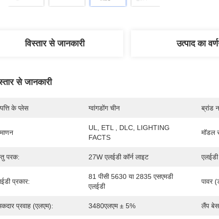
विस्तार से जानकारी
उत्पाद का वर्
स्तार से जानकारी
पत्ति के प्लेस
ग्वांगडोंग चीन
ब्रांड 
UL, ETL , DLC, LIGHTING 
रमाणन
मॉडल स
FACTS
्तु परक:
27W एलईडी कॉर्न लाइट
एलईडी 
81 पीसी 5630 या 2835 एसएमडी 
ईडी प्रकार:
पावर (ड
एलईडी
कदार प्रवाह (एलएम):
3480एलएम ± 5%
लैंप बे