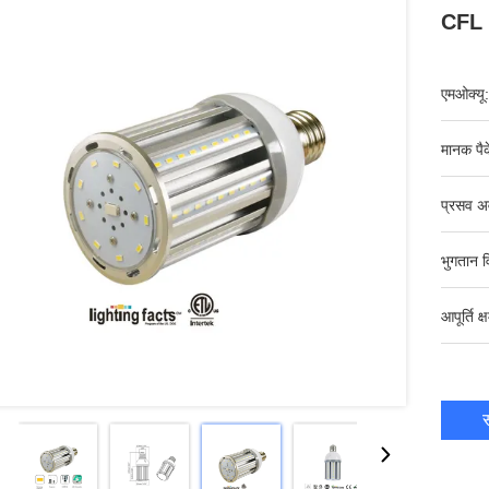
CFL 
एमओक्यू:
मानक पैक
प्रसव अ
भुगतान व
आपूर्ति क्
स