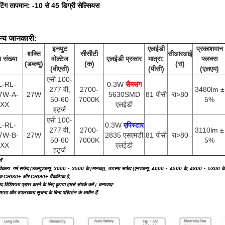
िंग तापमान: -10 से 45 डिग्री सेल्सियस
न्य जानकारी:
इनपुट
एलईडी
प्रकाशमान
शक्ति
सीसीटी
सीआरआई
 संख्या
वोल्टेज
एलईडी प्रकार
मात्रा:
फ्लक्स
(डब्ल्यू)
(क)
(रा)
(वीएसी)
(पीसी)
(एलएम)
एसी 100-
L-RL-
0.3W
सैमसंग
277 वी,
2700-
3480lm ±
7W-A-
27W
5630SMD
81 पीसी
रा>80
50-60
7000K
5%
XX
एलईडी
हर्ट्ज
एसी 100-
L-RL-
0.3W
एपिस्टार
277 वी,
2700-
3110lm ±
7W-B-
27W
2835 एसएमडी
81 पीसी
रा>80
50-60
7000K
5%
XX
एलईडी
हर्ट्ज
ँ:
विकल्प: गर्म सफेद (डब्ल्यूडब्ल्यू, 3000 ~ 3500 के [मानक]), तटस्थ सफेद (एनडब्ल्यू, 4000 ~ 4500 के, 4800 ~ 5300 के
क CRI80+ और CRI90+ वैकल्पिक है;
ाद विशिष्टता प्राप्त करने के लिए कृपया हमसे संपर्क करें। धन्यवाद!
ष्टता और उपलब्धता सूचना के बिना परिवर्तन के अधीन हैं