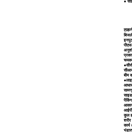
● सी
तकनी
बिजल
इनपु
पीएफ
अनुश
प्रक
चमकद
●सीसी
सीआर
बीम 
●लाइ
आधार
सामग्
साइड
पैकिं
आकार
आईपी 
कुल 
शरीर
कार्
भंडार