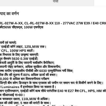
पीसी
्पाद का वर्णन
L-027W-A-XX, CL-RL-027W-B-XX 110 - 277VAC 27W E39 / E40 CRI80 सै
समेंट
90W सीएफएल, 100W एचपीएस
तायें एवं फायदे:
एलईडी कॉर्न लाइट, 125LM/W तक।
 CFL, 100W HPS बदलें।
श स्थिरता के लिए उत्कृष्ट सामग्री:
मूल सैमसंग 5630 0.3W एलईडी;
िजली आपूर्ति के लिए जापानी रूबीकॉन कैपेसिटर;
ापानी जेईए कनेक्टर, अधिक सुरक्षित और विश्वसनीय;
च्च तापीय प्रवाहकीय पीसीबी और 6030 एल्यूमीनियम गर्मी सिंक;
रिक लैंप की तुलना में 80% अधिक ऊर्जा की बचत।
0,000 से अधिक बार विश्वसनीयता परीक्षण
डिग्री बीम कोण डिजाइन के साथ प्रकाश को जमीन पर समान रूप से विकीर्ण करने के लिए।
्न Luminaires में इस्तेमाल किया जा सकता है।
ान प्रतिस्थापन, एलईडी कॉर्न बल्ब सीधे पारंपरिक E40 या E27 बेस CFL, HPS, HM को 
्च सीआरआई रा>80।
्च चमकदार दक्षता, 110LM/W से अधिक।
ल की लंबी उम्र, 5 साल की वारंटी के साथ।