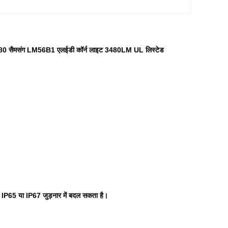
मसंग LM56B1 एलईडी कॉर्न लाइट 3480LM UL लिस्टेड
IP65 या IP67 जुड़नार में बदल सकता है।