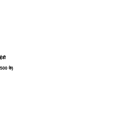
लईडी
6500 के)