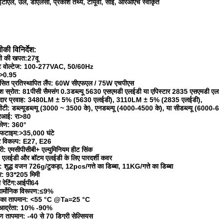
ईटीएल, उल, डीएलसी, प्रकाश तथ्य, टीयूवी, सीई, आरओएच स्वीकृत
की विनिर्देश:
ी की खपत
:27
वू
ट वोल्टेज: 100-277VAC, 50/60Hz
>0.95
ंसित प्रतिस्थापित लैंप: 60W सीएफएल / 75W एचपीएस
ाश स्रोत: 81पीसी सैमसंग 0.3डब्ल्यू 5630 एसएमडी एलईडी या एपिस्टार 2835 एसएमडी ए
ार प्रवाह: 3480LM ± 5% (5630 एलईडी), 3110LM ± 5% (2835 एलईडी),
टी: डब्ल्यूडब्ल्यू (3000 ~ 3500 के), एनडब्ल्यू (4000-4500 के), या सीडब्ल्यू (6000-
आई: रा>80
कोण: 360°
फटाइम:>35,000 घंटे
 विकल्प: E27, E26
री: एमसीपीसीबी+ एल्युमिनियम हीट सिंक
 एलईडी और बॉटम एलईडी के लिए पारदर्शी कवर
ग: शुद्ध वजन 726g/टुकड़ा, 12pcs/गत्ते का डिब्बा, 11KG/गत्ते का डिब्बा
: 93*205 मिमी
​​रेटिंग:आईपी64
हार्मोनिक विरूपण:≤9%
 का तापमान: <55 °C @Ta=25 °C
य आर्द्रता: 10% -90%
ण तापमान: -40 से 70 डिग्री सेल्सियस