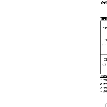
ऑपरेट
सामा
भाग
C
02
C
02
टिप्पणिया
1. रंग 
2. मान
3. उत्प
4. विशि