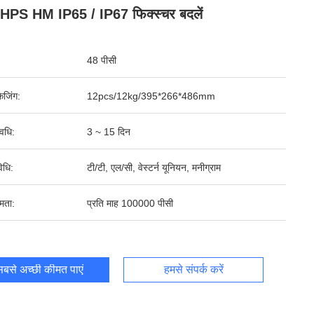
HPS HM IP65 / IP67 फिक्स्चर बदलें
48 पीसी
ेजिंग:
12pcs/12kg/395*266*486mm
वधि:
3 ~ 15 दिन
िधि:
टी/टी, एल/सी, वेस्टर्न यूनियन, मनीग्राम
षमता:
प्रति माह 100000 पीसी
बसे अच्छी कीमत पाएं
हमसे संपर्क करें