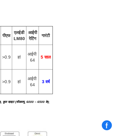
एलईडी
आईपी
पीएफ
गारंटी
LM80
रेटिंग
आईपी ​​
>0.9
हां
5 साल
64
आईपी ​​
>0.9
हां
3 वर्ष
64
), कूल व्हाइट (सीडब्ल्यू, 6000 ~ 6500 के);