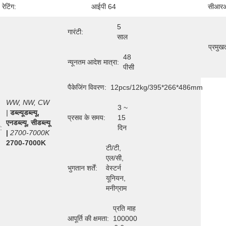
 रेटिंग:
आईपी ​​64
सीआर
5 
गारंटी:
साल
प्रमुखत
48 
न्यूनतम आदेश मात्रा:
पीसी
पैकेजिंग विवरण:
12pcs/12kg/395*266*486mm
WW, NW, CW 
3 ~ 
|
डब्ल्यूडब्ल्यू, 
प्रसव के समय:
15 
एनडब्ल्यू, सीडब्ल्यू 
:
दिन
|
2700-7000K
2700-7000K

टी/टी, 
एल/सी, 
भुगतान शर्तें:
वेस्टर्न 
यूनियन, 
मनीग्राम
प्रति माह 
आपूर्ति की क्षमता:
100000 