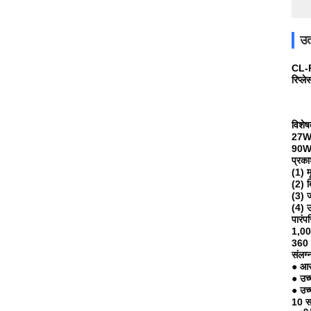
उत
CL-R
रिप्ले
विशेष
27W 
90W
प्रका
(1) 
(2) ब
(3) ज
(4) उ
पारंप
1,00
360 
संलग
● आस
● उच
● उच
10 सा