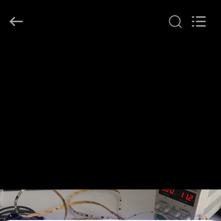
-
2026
COMI
LIGHTING
LIMITED.
All
Rights
Reserved.
घर
उत्पादों
हमारे
बारे
में
कारखाना
भ्रमण