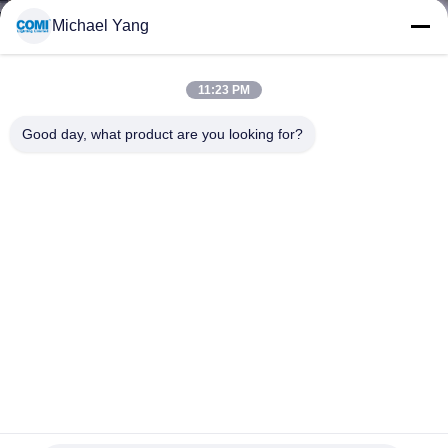
गुणवत्ता
Michael Yang
नियंत्रण
11:23 PM
संपर्क
Good day, what product are you looking for?
करें
समाचार
मामलों
साइटमैप
एलपीडी 6803 बाहरी आईसी उच्च आउटपुट पिक्सेल एलईडी रिबन लाइट्स,
गोपनीयता
कैबिनेट एलईडी टेप लाइटिंग के तहत