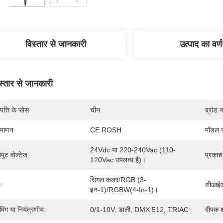
विस्तार से जानकारी
उत्पाद का वर्
स्तार से जानकारी
पत्ति के प्लेस
चीन
ब्रांड 
रमाणन
CE ROSH
मॉडल स
24Vdc या 220-240Vac (110-
पुट वोल्टेज:
प्रकाश
120Vac उपलब्ध है)।
सिंगल कलर/RGB (3-
:
सीआई
इन-1)/RGBW(4-In-1)।
मिंग या नियंत्रणीय:
0/1-10V, डाली, DMX 512, TRIAC
दीपक श