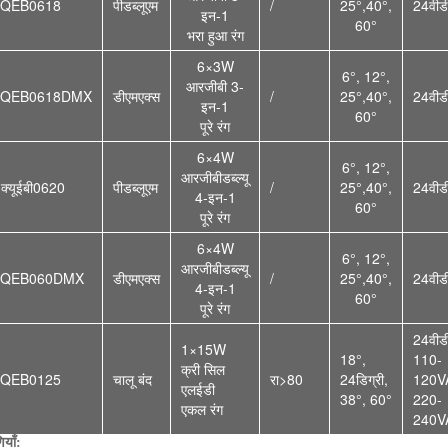
3QEB061
8
पीडब्लूएम
/
25°,40°,
24वीड
इन-1
60°
भरा हुआ
रंग
6×3W
6°, 12°,
आरजीबी 3-
3QEB061
8DMX
डीएमएक्स
/
25°,40°,
24वीड
इन-1
60°
पूरे रंग
6×4W
6°, 12°,
आरजीबीडब्ल्यू
3क्यूईबी0620
पीडब्लूएम
/
25°,40°,
24वीड
4-इन-1
60°
पूरे रंग
6×4W
6°, 12°,
आरजीबीडब्ल्यू
3QEB060DMX
डीएमएक्स
/
25°,40°,
24वीड
4-इन-1
60°
पूरे रंग
24वीड
1×15W
18°,
110-
क्री सिल
3QEB0125
चालू बंद
रा>80
24
डिग्री,
120V
एलईडी
38°, 60°
220-
एकल रंग
240V
ियाँ: