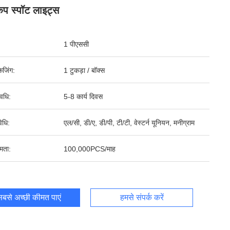
केप स्पॉट लाइट्स
1 पीएससी
ेजिंग:
1 टुकड़ा / बॉक्स
वधि:
5-8 कार्य दिवस
िधि:
एल/सी, डी/ए, डी/पी, टी/टी, वेस्टर्न यूनियन, मनीग्राम
षमता:
100,000PCS/माह
बसे अच्छी कीमत पाएं
हमसे संपर्क करें