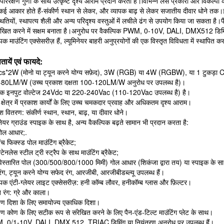
 परिरक्षण गुणों के साथ उत्कृष्ट दृश्य आराम प्रदान करता है।विभिन्न लेंस प्रकारों और विकल्पों
ई आकार होते हैं-संकीर्ण स्थान से लेकर, और व्यापक बाढ़ से लेकर सजातीय दीवार धोने तक
थितियों, स्थापत्य शैली और अन्य परिदृश्य वस्तुओं में लचीले ढंग से उपयोग किया जा सकता है।पैन
ंरेखित करने में सक्षम बनाता है।अनुरोध पर वैकल्पिक PWM, 0-10V, DALI, DMX512 ड
्यापक माउंटिंग एक्सेसरीज़ हैं, ल्यूमिनेयर बाहरी अनुप्रयोगों की एक विस्तृत विविधता में स्थापि
तायें एवं फायदे:
cs*2W (मोनो या ट्यून करने योग्य सफ़ेद), 3W (RGB) या 4W (RGBW), या 1 टुकड़ा CO
-80LM/W (उच्च प्रकाश दक्षता 100-120LM/W अनुरोध पर उपलब्ध है)।
नक इनपुट वोल्टेज 24Vdc या 220-240Vac (110-120Vac उपलब्ध है) है।
 क्षेत्र में प्रकाश कार्यों के लिए उच्च चमकदार प्रवाह और अधिकतम दृश्य आराम।
श वितरण: संकीर्ण स्थान, स्थान, बाढ़, या दीवार धोने।
िनेयर ग्राउंड स्पाइक के साथ है,
अन्य वैकल्पिक बढ़ते सामान भी प्रदान करता है:
गोल आधार;.
ेंच फिक्स्ड पोल माउंटिंग ब्रैकेट;
्टेनलेस स्टील ट्री स्ट्रैप के साथ माउंटिंग ब्रैकेट;
विस्तारित पोल (300/500/800/1000 मिमी) गोल आधार (शिकंजा द्वारा तय) या स्पाइक के स
रंग, ट्यून करने योग्य सफेद रंग, आरजीबी, आरजीबीडब्ल्यू उपलब्ध हैं।
पिक एंटी-ग्लेयर लाइट एक्सेसरीज़: हनी कॉम्ब लौवर, हनीकॉम्ब ग्लास और फ़िल्टर।
त रंग: ग्रे और काला।
षेपण दिशा के लिए समायोज्य एकाधिक दिशा।
षेपण कोण के लिए सटीक रूप से संरेखित करने के लिए पैन-एंड-टिल्ट माउंटिंग प्लेट के साथ।
 0/1-10V, DALI, DMX 512, TRIAC डिमिंग या नियंत्रण अनुरोध पर उपलब्ध हैं।