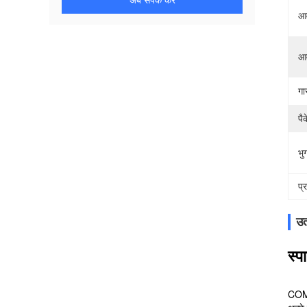
अब संपर्क करें
आव
आव
गा
पै
भुग
प्
उत
स्
COMI 