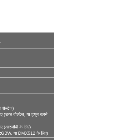
न
वोल्टेज)
(उच्च वोल्टेज, या ट्यून करने
िए (आरजीबी के लिए)
 (RGBW, या DMX512 के लिए)