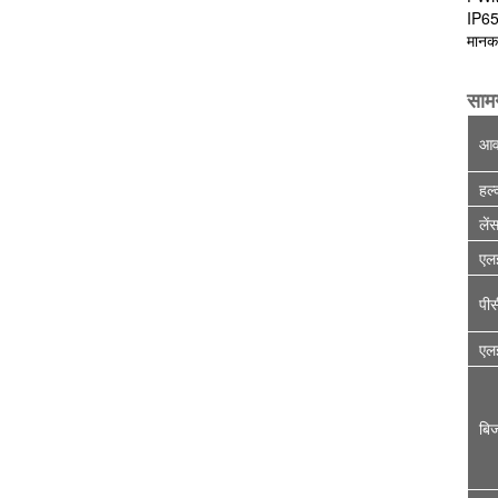
IP65
मानक
सामग
आव
हल्
लें
एल
पीस
एल
बि