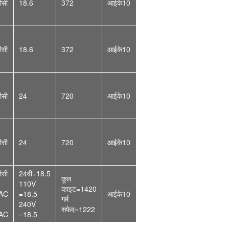
ीसी
18.6
372
आईके10
ीसी
18.6
372
आईके10
ीसी
24
720
आईके10
ीसी
24
720
आईके10
ीसी
24वी=18.5
कूल
110V
व्हाइट=1420
AC
=
18.5
आईके10
गर्म
240V
सफेद=1222
AC
=
18.5