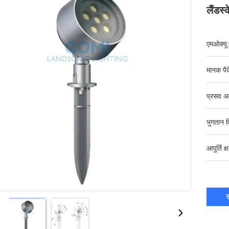
लैंडस्
एमओक्यू:
मानक पैक
प्रसव अ
भुगतान व
आपूर्ति क्
स