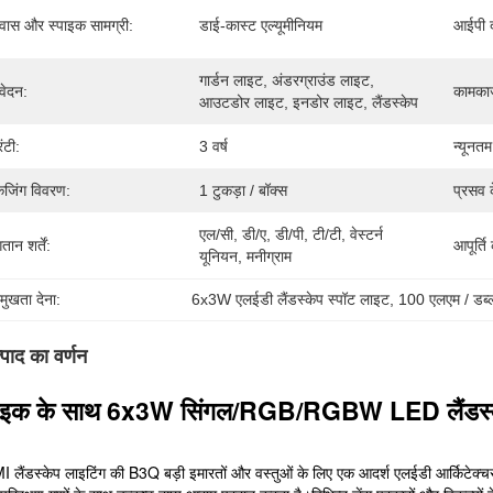
ास और स्पाइक सामग्री:
डाई-कास्ट एल्यूमीनियम
आईपी ​​
गार्डन लाइट, अंडरग्राउंड लाइट, 
ेदन:
कामका
आउटडोर लाइट, इनडोर लाइट, लैंडस्केप
रंटी:
3 वर्ष
न्यूनतम
केजिंग विवरण:
1 टुकड़ा / बॉक्स
प्रसव 
एल/सी, डी/ए, डी/पी, टी/टी, वेस्टर्न 
तान शर्तें:
आपूर्ति
यूनियन, मनीग्राम
रमुखता देना:
6x3W एलईडी लैंडस्केप स्पॉट लाइट
, 
100 एलएम / डब्ल्
्पाद का वर्णन
पाइक के साथ 6x3W सिंगल/RGB/RGBW LED लैंडस्के
लैंडस्केप लाइटिंग की B3Q बड़ी इमारतों और वस्तुओं के लिए एक आदर्श एलईडी आर्किटेक्चर