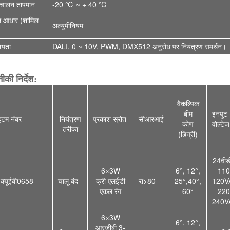
िचालन तापमान
-20 ℃ ~ + 40 ℃
ल आधार (शामिल
अल्युमीनियम
ायता
DALI, 0 ~ 10V, PWM, DMX512 अनुरोध पर नियंत्रण समर्थन।
की निर्देश:
वैकल्पिक
बीम
इनपुट
टम नंबर
नियंत्रण
प्रकाश स्रोत
सीआरआई
कोण
वोल्टेज
तरीका
(डिग्री)
24वीड
6×3W
6°, 12°,
110
3क्यूईबी0658
चालू बंद
क्री एलईडी
रा>80
25°,40°,
120V
एकल रंग
60°
220
240V
6×3W
6°, 12°,
आरजीबी 3-