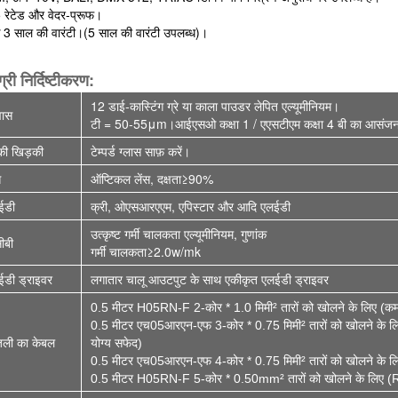
 रेटेड और वेदर-प्रूफ।
 3 साल की वारंटी।(5 साल की वारंटी उपलब्ध)।
्री निर्दिष्टीकरण:
12 डाई-कास्टिंग ग्रे या काला पाउडर लेपित एल्यूमीनियम।
ास
टी = 50-55μm।आईएसओ कक्षा 1 / एएसटीएम कक्षा 4 बी का आसंज
की खिड़की
टेम्पर्ड ग्लास साफ़ करें।
स
ऑप्टिकल लेंस, दक्षता≥90%
ईडी
क्री, ओएसआरएएम, एपिस्टार और आदि एलईडी
उत्कृष्ट गर्मी चालकता एल्यूमीनियम, गुणांक
ीबी
गर्मी चालकता≥2.0w/mk
ईडी ड्राइवर
लगातार चालू आउटपुट के साथ एकीकृत एलईडी ड्राइवर
0.5 मीटर H05RN-F 2-कोर * 1.0 मिमी² तारों को खोलने के लिए (कम 
0.5 मीटर एच05आरएन-एफ 3-कोर * 0.75 मिमी² तारों को खोलने के लिए 
जली का केबल
योग्य सफेद)
0.5 मीटर एच05आरएन-एफ 4-कोर * 0.75 मिमी² तारों को खोलने के ल
0.5 मीटर H05RN-F 5-कोर * 0.50mm² तारों को खोलने के लिए