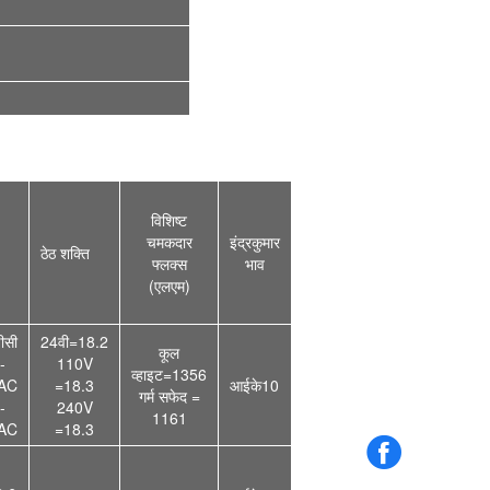
विशिष्ट
चमकदार
इंद्रकुमार
ठेठ
शक्ति
फ्लक्स
भाव
(एलएम)
ीसी
24वी=18.2
कूल
-
110V
व्हाइट=1356
AC
=
18.3
आईके10
गर्म सफेद =
-
240V
1161
AC
=
18.3