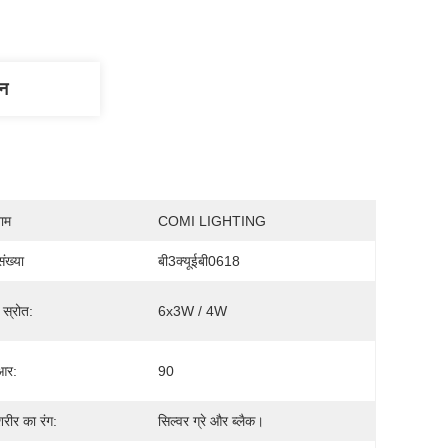
णन
नाम
COMI LIGHTING
ंख्या
बी3क्यूईबी0618
 स्रोत:
6x3W / 4W
आर:
90
रीर का रंग:
सिल्वर ग्रे और ब्लैक।