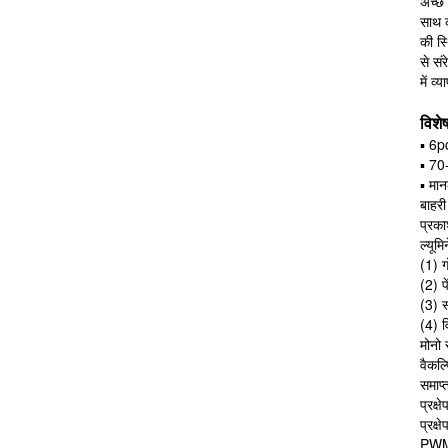
अच्छे
साथ क
की स्
से स
में व
विशेष
▪ 6p
▪ 70
▪ मा
बाहरी
प्रका
ल्यूम
(1) 
(2) प
(3) स
(4) 
मोनो 
वैकल्
समाप्
प्रक्
प्रक्
PWM,