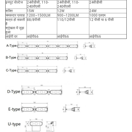
इनपुट वोल्टेज
24वीडीसी, 110-
24वीडीसी, 110-
24वीडीसी
240वीएसी
240वीएसी
शक्ति
15W
12W
24W
चमकदार प्रवाह
1200~1500LM
900~1200LM
1000 एलएम
मात्रा हो सकती
88/8पीसी
110/12पीसी
12 पीसी या 6 पीसी
है
श्रृंखला में जुड़ा
हुआ
आईपी ​​दर
आईपी66
आईपी66
आईपी66