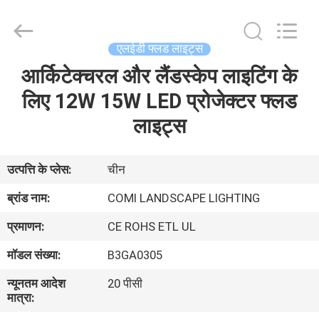
-
2026
COMI
LIGHTING
LIMITED.
एलईडी फ्लड लाइट्स
All
Rights
Reserved.
आर्किटेक्चरल और लैंडस्केप लाइटिंग के
घर
लिए 12W 15W LED प्रोजेक्टर फ्लड
उत्पादों
लाइट्स
हमारे
उत्पत्ति के प्लेस:
चीन
बारे
ब्रांड नाम:
COMI LANDSCAPE LIGHTING
में
प्रमाणन:
CE ROHS ETL UL
मॉडल संख्या:
B3GA0305
कारखाना
न्यूनतम आदेश
20 पीसी
भ्रमण
मात्रा: