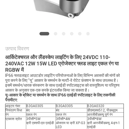
नीति
उत्पाद विवरण
आर्किटेक्चरल और लैंडस्केप लाइटिंग के लिए 24VDC 110-
240VAC 12W 15W LED प्रोजेक्टर फ्लड लाइट एकल रंग या
RGBW में
IP66 फ्लडलाइट आउटडोर लाइटिंग परियोजनाओं के लिए विभिन्न अवसरों की मांगों को
पूरा करने के लिए "यू" आकार के समर्थन के मल्टी-वे रोटेट फ़ंक्शन के साथ उपलब्ध है।
इसमें समर्थन/धारक संस्करण के साथ एलईडी स्पॉटलाइट्स को वास्तुशिल्प या परिदृश्य
आकार के अनुसार एक-एक करके इंटरलॉक किया जा सकता है।
यू-आकार के ब्रैकेट या समर्थन के साथ IP66 एलईडी स्पॉटलाइट के लिए तकनीकी
पैरामीटर:
आइटम नंबर
B3GA0305
B3GA0305
B3GA0320
नियंत्रण विधा
बंद
बंद
डीएमएक्स512, पीडब्लूएम
रंग
एकल रंग
एकल रंग
आरजीबीडब्ल्यू पूर्ण रंग
प्रकाश स्रोत
3पीसी*5W
3पीसी*4W
3पीसी*8W
क्री एक्सपी-एल एलईडी
ओसराम या क्री XP-G3
क्री आरजीबीडब्ल्यू 4-इन-1
LED
एलईडी