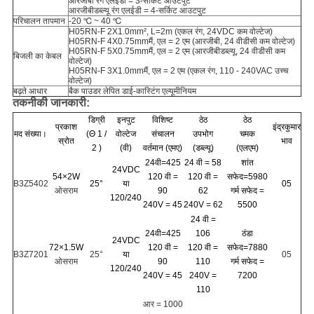
आरजीबी रंग एलईडी = 3-सर्किट आउटपुट
आरजीबीडब्ल्यू रंग एलईडी = 4-सर्किट आउटपुट
परिचालन तापमान
-20 ℃ ~ 40 ℃
H05RN-F 2X1.0mm², L=2m (एकल रंग, 24VDC कम वोल्टेज)
H05RN-F 4X0.75mm
मैं
, एल = 2 एम (आरजीबी, 24 वीडीसी कम वोल्टेज)
H05RN-F 5X0.75mm
मैं
, एल = 2 एम (आरजीबीडब्ल्यू, 24 वीडीसी कम
बिजली का केबल
वोल्टेज)
H05RN-F 3X1.0mm
मैं
, एल = 2 एम (
एकल रंग,
110 - 240VAC उच्च
वोल्टेज)
बढ़ते आधार
बैक पाउडर लेपित डाई-कास्टिंग एल्यूमीनियम
तकनीकी जानकारी:
डिग्री
इनपुट
विशिष्ट
ठेठ
ठेठ
प्रकाश
इंद्रकुमार
मद संख्या।
(Θ 1 /
वोल्टेज
संचालन
उपभोग
चमक
स्रोत
भाव
2 )
(वी)
वर्तमान (एमए)
(डब्ल्यू)
(एलएम)
24वी=425
24 वी = 58
शांत
24VDC
54×2W
120 वी =
120 वी =
सफेद=5980
B3Z5402
25°
या
05
ओसराम
90
62
गर्म सफेद =
120/240
240V = 45
240V = 62
5500
24 वी =
24वी=425
106
ठंडा
24VDC
72×1.5W
120 वी =
120 वी =
सफेद=7880
B3Z7201
25°
या
05
ओसराम
90
110
गर्म सफेद =
120/240
240V = 45
240V =
7200
110
आर = 1000