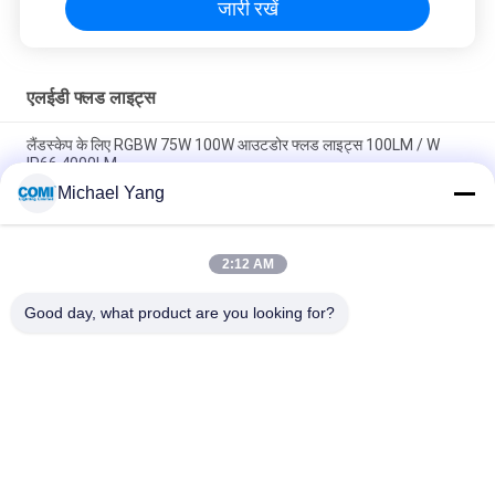
जारी रखें
एलईडी फ्लड लाइट्स
लैंडस्केप के लिए RGBW 75W 100W आउटडोर फ्लड लाइट्स 100LM / W
IP66 4000LM
Michael Yang
यू आकार के ब्रैकेट के साथ उच्च चमकदार उच्च तीव्रता एलईडी फ्लड लाइट्स
120W
2:12 AM
लैंडस्केप लाइटिंग के लिए आरजीबीडब्ल्यू डीएमएक्स 512 एलईडी गार्डन स्पॉटलाइट
आरडीएम 20W 30W 4000K
Good day, what product are you looking for?
लोकप्रिय श्रेणियां
सभी
एलईडी अंडरवाटर पूल 
एलईडी इनग्राउंड लाइट
लाइट्स
एलईडी लैंडस्केप स्पॉट 