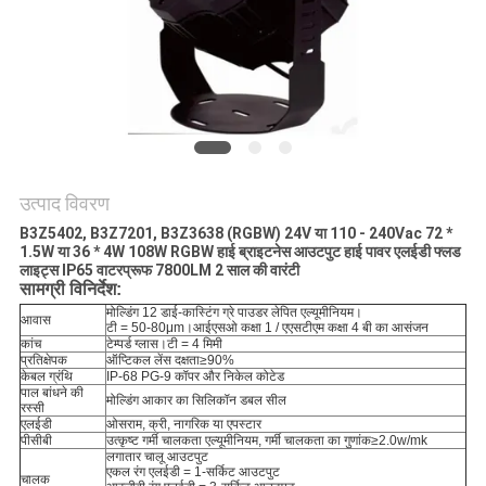
नीति
उत्पाद विवरण
B3Z5402, B3Z7201, B3Z3638 (RGBW) 24V या 110 - 240Vac 72 *
1.5W या 36 * 4W 108W RGBW हाई ब्राइटनेस आउटपुट हाई पावर एलईडी फ्लड
लाइट्स IP65 वाटरप्रूफ 7800LM 2 साल की वारंटी
सामग्री विनिर्देश:
मोल्डिंग 12 डाई-कास्टिंग ग्रे पाउडर लेपित एल्यूमीनियम।
आवास
टी = 50-80μm।आईएसओ कक्षा 1 / एएसटीएम कक्षा 4 बी का आसंजन
कांच
टेम्पर्ड ग्लास।टी = 4 मिमी
प्रतिक्षेपक
ऑप्टिकल लेंस दक्षता≥90%
केबल ग्रंथि
IP-68 PG-9 कॉपर और निकेल कोटेड
पाल बांधने की
मोल्डिंग आकार का सिलिकॉन डबल सील
रस्सी
एलईडी
ओसराम, क्री, नागरिक या एपस्टार
पीसीबी
उत्कृष्ट गर्मी चालकता एल्यूमीनियम, गर्मी चालकता का गुणांक≥2.0w/mk
लगातार चालू आउटपुट
एकल रंग एलईडी = 1-सर्किट आउटपुट
चालक