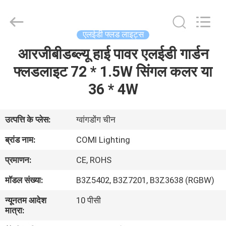
-
2026
COMI
LIGHTING
LIMITED.
एलईडी फ्लड लाइट्स
All
Rights
Reserved.
आरजीबीडब्ल्यू हाई पावर एलईडी गार्डन
घर
फ्लडलाइट 72 * 1.5W सिंगल कलर या
उत्पादों
36 * 4W
हमारे
उत्पत्ति के प्लेस:
ग्वांगडोंग चीन
बारे
ब्रांड नाम:
COMI Lighting
में
प्रमाणन:
CE, ROHS
मॉडल संख्या:
B3Z5402, B3Z7201, B3Z3638 (RGBW)
कारखाना
न्यूनतम आदेश
10 पीसी
भ्रमण
मात्रा: