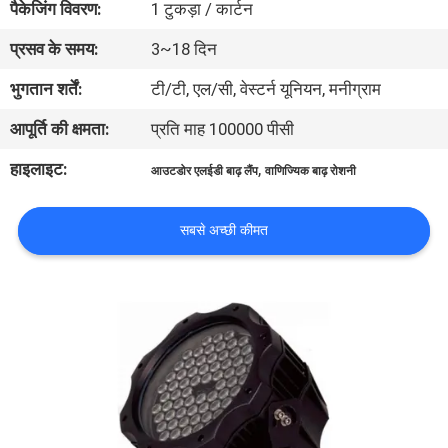
पैकेजिंग विवरण:
1 टुकड़ा / कार्टन
गुणवत्ता
प्रसव के समय:
3~18 दिन
नियंत्रण
भुगतान शर्तें:
टी/टी, एल/सी, वेस्टर्न यूनियन, मनीग्राम
संपर्क
आपूर्ति की क्षमता:
प्रति माह 100000 पीसी
करें
हाइलाइट:
,
आउटडोर एलईडी बाढ़ लैंप
वाणिज्यिक बाढ़ रोशनी
समाचार
सबसे अच्छी कीमत
मामलों
साइटमैप
गोपनीयता